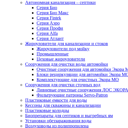
Автономная канализация – септики
Серия Био
Серия Био Макс
Серия Fintek
Серия Аэро
Серия Профи
Серия Alfa
Серия Атлант
Жироуловители для канализации и стоков
Жироуловители под мойку
Промышленные
Цеховые жироуловители
Сооружения для очистки воды автомойки
Очистные сооружения для автомойки Экора 
Блоки рециркуляции для автомойки Экора М
Комплектующие для очистных Экора МО
Сооружения для очистки сточных вод
Ливневые очистные сооружения ЛОС ЭКОР
Фильтрующие патроны Servo-Patron
Пластиковые емкости для воды
Кессоны для скважины и канализации
Пластиковые колодцы
Биопрепараты для септиков и выгребных ям
Установки обеззараживания воды
Воздуховоды из полипропилена