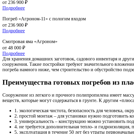
от
236 900
₽
Подробнее
Погреб
«Агроном-11» с пологим входом
от
236 900
₽
Подробнее
Смотровая
яма «Агроном»
от
48 000
₽
Подробнее
Для хранения домашних заготовок, садового инвентаря и други
сооружения. Такие постройки требуют значительного вложения
погреба намного ниже, чем строительство и обустройство подз
Преимущества готовых погребов из пла
Сооружение из легкого и прочного полипропилена имеет массу
веществ, которые могут содержаться в грунте. К другим «плюс
1.
экологическая чистота, безопасность для человека, о
2.
простой монтаж – для установки нужно подготовить ко
3.
универсальность – конструкцию можно установить под
4.
не требуется дополнительная тепло- и гидроизоляция,
5.
эксплуатация в течение 50 лет без утраты первоначал