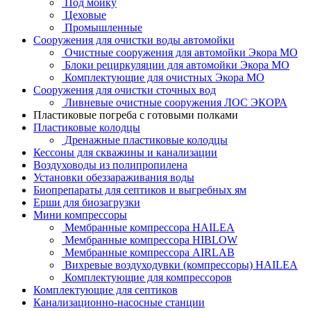
Под мойку
Цеховые
Промышленные
Сооружения для очистки воды автомойки
Очистные сооружения для автомойки Экора МО
Блоки рециркуляции для автомойки Экора МО
Комплектующие для очистных Экора МО
Сооружения для очистки сточных вод
Ливневые очистные сооружения ЛОС ЭКОРА
Пластиковые погреба с готовыми полками
Пластиковые колодцы
Дренажные пластиковые колодцы
Кессоны для скважины и канализации
Воздуховоды из полипропилена
Установки обеззараживания воды
Биопрепараты для септиков и выгребных ям
Ерши для биозагрузки
Мини компрессоры
Мембранные компрессора HAILEA
Мембранные компрессора HIBLOW
Мембранные компрессора AIRLAB
Вихревые воздуходувки (компрессоры) HAILEA
Комплектующие для компрессоров
Комплектующие для септиков
Канализационно-насосные станции