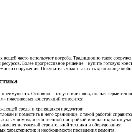
х вещей часто используют погреба. Традиционно такое сооружен
 ресурсов. Более прогрессивное решение – купить готовую кон
емного сооружения. Покупатель может заказать хранилище любого
стика
 преимуществ. Основное – отсутствие швов, полная герметичнос
ам» пластиковых конструкций относится:
кружающей среды и хранящихся продуктов;
тлован и поместить в него хранилище, с такой работой справитс
 жилым домом, хозяйственной постройкой или на открытом учас
 применение тяжелой строительной техники и оборудования;
ьных характеристик и необходимости проведения ремонта;