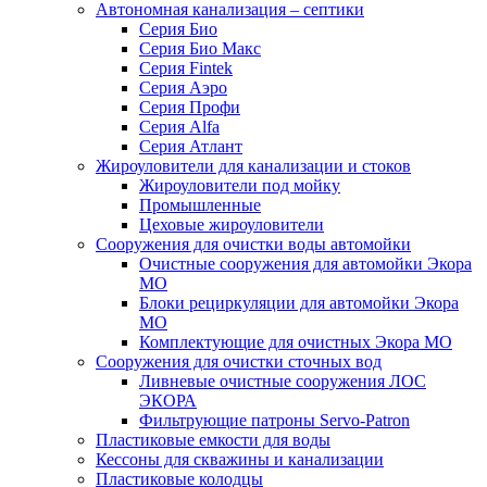
Автономная канализация – септики
Серия Био
Серия Био Макс
Серия Fintek
Серия Аэро
Серия Профи
Серия Alfa
Серия Атлант
Жироуловители для канализации и стоков
Жироуловители под мойку
Промышленные
Цеховые жироуловители
Сооружения для очистки воды автомойки
Очистные сооружения для автомойки Экора
МО
Блоки рециркуляции для автомойки Экора
МО
Комплектующие для очистных Экора МО
Сооружения для очистки сточных вод
Ливневые очистные сооружения ЛОС
ЭКОРА
Фильтрующие патроны Servo-Patron
Пластиковые емкости для воды
Кессоны для скважины и канализации
Пластиковые колодцы