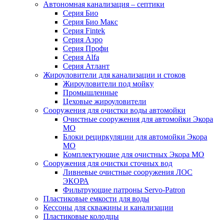
Автономная канализация – септики
Серия Био
Серия Био Макс
Серия Fintek
Серия Аэро
Серия Профи
Серия Alfa
Серия Атлант
Жироуловители для канализации и стоков
Жироуловители под мойку
Промышленные
Цеховые жироуловители
Сооружения для очистки воды автомойки
Очистные сооружения для автомойки Экора
МО
Блоки рециркуляции для автомойки Экора
МО
Комплектующие для очистных Экора МО
Сооружения для очистки сточных вод
Ливневые очистные сооружения ЛОС
ЭКОРА
Фильтрующие патроны Servo-Patron
Пластиковые емкости для воды
Кессоны для скважины и канализации
Пластиковые колодцы