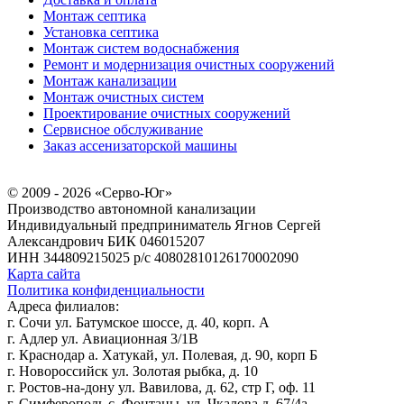
Монтаж септика
Установка септика
Монтаж систем водоснабжения
Ремонт и модернизация очистных сооружений
Монтаж канализации
Монтаж очистных систем
Проектирование очистных сооружений
Сервисное обслуживание
Заказ ассенизаторской машины
© 2009 - 2026 «Серво-Юг»
Производство автономной канализации
Индивидуальный предприниматель Ягнов Сергей
Александрович
БИК 046015207
ИНН 344809215025
р/с 40802810126170002090
Карта сайта
Политика конфиденциальности
Адреса филиалов:
г. Сочи ул. Батумское шоссе, д. 40, корп. А
г. Адлер ул. Авиационная 3/1В
г. Краснодар а. Хатукай, ул. Полевая, д. 90, корп Б
г. Новороссийск ул. Золотая рыбка, д. 10
г. Ростов-на-дону ул. Вавилова, д. 62, стр Г, оф. 11
г. Симферополь с. Фонтаны, ул. Чкалова д. 67/4а