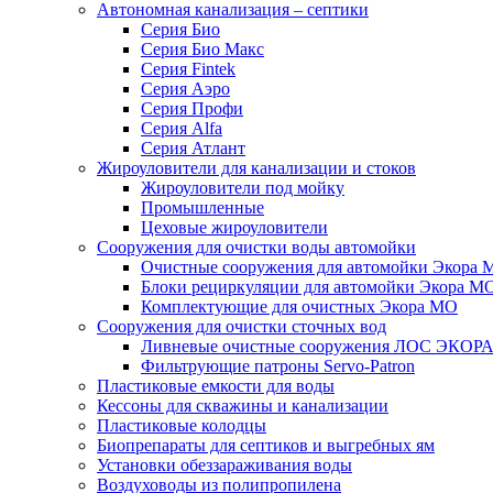
Автономная канализация – септики
Серия Био
Серия Био Макс
Серия Fintek
Серия Аэро
Серия Профи
Серия Alfa
Серия Атлант
Жироуловители для канализации и стоков
Жироуловители под мойку
Промышленные
Цеховые жироуловители
Сооружения для очистки воды автомойки
Очистные сооружения для автомойки Экора 
Блоки рециркуляции для автомойки Экора М
Комплектующие для очистных Экора МО
Сооружения для очистки сточных вод
Ливневые очистные сооружения ЛОС ЭКОР
Фильтрующие патроны Servo-Patron
Пластиковые емкости для воды
Кессоны для скважины и канализации
Пластиковые колодцы
Биопрепараты для септиков и выгребных ям
Установки обеззараживания воды
Воздуховоды из полипропилена