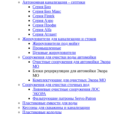
Автономная канализация – септики
Серия Био
Серия Био Макс
Серия Fintek
Серия Аэро
Серия Профи
Серия Alfa
Серия Атлант
Жироуловители для канализации и стоков
Жироуловители под мойку
Промышленные
Цеховые жироуловители
Сооружения для очистки воды автомойки
Очистные сооружения для автомойки Экора
МО
Блоки рециркуляции для автомойки Экора
МО
Комплектующие для очистных Экора МО
Сооружения для очистки сточных вод
Ливневые очистные сооружения ЛОС
ЭКОРА
Фильтрующие патроны Servo-Patron
Пластиковые емкости для воды
Кессоны для скважины и канализации
Пластиковые колодцы