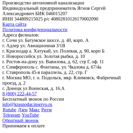
Производство автономной канализации
Индивидуальный предприниматель Ягнов Сергей
Александрович
БИК 046015207
ИНН 344809215025
р/с 40802810126170002090
Карта сайта
Политика конфиденциальности
Адреса филиалов:
г. Сочи ул. Батумское шоссе, д. 40, корп. А
г. Адлер ул. Авиационная 3/1В
г. Краснодар а. Хатукай, ул. Полевая, д. 90, корп Б
г. Новороссийск ул. Золотая рыбка, д. 10
г. Ростов-на-дону ул. Вавилова, д. 62, стр Г, оф. 11
г. Симферополь с. Фонтаны, ул. Чкалова д. 67/4а
г. Ставрополь 45-я параллель, д. 22, стр. Г
г. Москва МО, г. о. Подольск, мкр. Климовск, Фабричный
проезд, д. 2
г. Донецк ул Воинская, д. 16.А
8 (800) 222-44-57
Бесплатный звонок по России
info@krasnodar.inservo.ru
Rutube
Дзен
Макс
Ритм
Telegram
YouTube
Обратный звонок
Принимаем к оплате