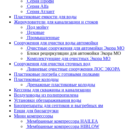
Серия Профи
Серия Alfa
Серия Атлант
Пластиковые емкости для воды
Жироуловители для канализации и стоков
Под мойку
Цеховые
Промышленные
Сооружения для очистки воды автомойки
Очистные сооружения для автомойки Экора МО
Блоки рециркуляции для автомойки Экора МО
Комплектующие для очистных Экора МО
Сооружения для очистки сточных вод
Ливневые очистные сооружения ЛОС ЭКОРА
Пластиковые погреба с готовыми полками
Пластиковые колодцы
Дренажные пластиковые колодцы
Кессоны для скважины и канализации
Воздуховоды из полипропилена
Установки обеззараживания воды
Биопрепараты для септиков и выгребных ям
Ерши для биозагрузки
Мини компрессоры
Мембранные компрессора HAILEA
Мембранные компрессора HIBLOW