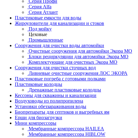
Серия Профи
Серия Alfa
Серия Атлант
Пластиковые емкости для воды
Жироуловители для канализации и стоков
Под мойку
Цеховые
Промышленные
Сооружения для очистки воды автомойки
Очистные сооружения для автомойки Экора МО
Блоки рециркуляции для автомойки Экора МО
Комплектующие для очистных Экора МО
Сооружения для очистки сточных вод
Ливневые очистные сооружения ЛОС ЭКОРА
Пластиковые погреба с готовыми полками
Пластиковые колодцы
Дренажные пластиковые колодцы
Кессоны для скважины и канализации
Воздуховоды из полипропилена
Установки обеззараживания воды
Биопрепараты для септиков и выгребных ям
Ерши для биозагрузки
Мини компрессоры
Мембранные компрессора HAILEA
Мембранные компрессора HIBLOW