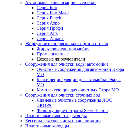
Автономная канализация – септики
Серия Био
Серия Био Макс
Серия Fintek
Серия Аэро
Серия Профи
Серия Alfa
Серия Атлант
Жироуловители для канализации и стоков
Жироуловители под мойку
Промышленные
Цеховые жироуловители
Сооружения для очистки воды автомойки
Очистные сооружения для автомойки Экора
МО
Блоки рециркуляции для автомойки Экора
МО
Комплектующие для очистных Экора МО
Сооружения для очистки сточных вод
Ливневые очистные сооружения ЛОС
ЭКОРА
Фильтрующие патроны Servo-Patron
Пластиковые емкости для воды
Кессоны для скважины и канализации
Пластиковые колодцы