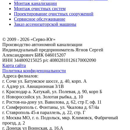
Монтаж канализации
Монтаж очистных систем
Проектирование очистных сооружений
Сервисное обслуживание
Заказ ассенизаторской машины
© 2009 - 2026 «Серво-Юг»
Производство автономной канализации
Индивидуальный предприниматель Ягнов Сергей
Александрович
БИК 046015207
ИНН 344809215025
р/с 40802810126170002090
Карта сайта
Политика конфиденциальности
Адреса филиалов:
г. Сочи ул. Батумское шоссе, д. 40, корп. А
г. Адлер ул. Авиационная 3/1В
г. Краснодар а. Хатукай, ул. Полевая, д. 90, корп Б
г. Новороссийск ул. Золотая рыбка, д. 10
г. Ростов-на-дону ул. Вавилова, д. 62, стр Г, оф. 11
г. Симферополь с. Фонтаны, ул. Чкалова д. 67/4а
г. Ставрополь 45-я параллель, д. 22, стр. Г
г. Москва МО, г. о. Подольск, мкр. Климовск, Фабричный
проезд, д. 2
г. Донецк ул Воинская, д. 16.А