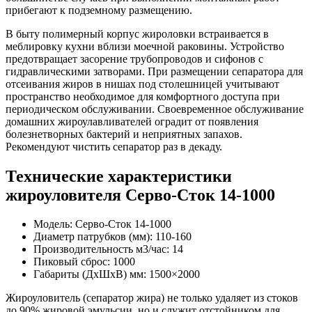
прибегают к подземному размещению.
В быту полимерный корпус жироловки встраивается в
меблировку кухни вблизи моечной раковины. Устройство
предотвращает засорение трубопроводов и сифонов с
гидравлическими затворами. При размещении сепаратора для
отсеивания жиров в нишах под столешницей учитывают
пространство необходимое для комфортного доступа при
периодическом обслуживании. Своевременное обслуживание
домашних жироулавливателей оградит от появления
болезнетворных бактерий и неприятных запахов.
Рекомендуют чистить сепаратор раз в декаду.
Технические характеристики
жироуловителя Серво-Сток 14-1000
Модель: Серво-Сток 14-1000
Диаметр патрубков (мм): 110-160
Производительность м3/час: 14
Пиковый сброс: 1000
Габариты (ДхШхВ) мм: 1500×2000
Жироуловитель (сепаратор жира) не только удаляет из стоков
до 90% жировой эмульсии, но и служит отстойником для