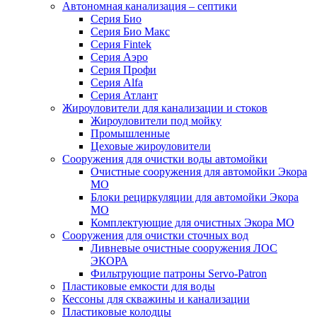
Автономная канализация – септики
Серия Био
Серия Био Макс
Серия Fintek
Серия Аэро
Серия Профи
Серия Alfa
Серия Атлант
Жироуловители для канализации и стоков
Жироуловители под мойку
Промышленные
Цеховые жироуловители
Сооружения для очистки воды автомойки
Очистные сооружения для автомойки Экора
МО
Блоки рециркуляции для автомойки Экора
МО
Комплектующие для очистных Экора МО
Сооружения для очистки сточных вод
Ливневые очистные сооружения ЛОС
ЭКОРА
Фильтрующие патроны Servo-Patron
Пластиковые емкости для воды
Кессоны для скважины и канализации
Пластиковые колодцы