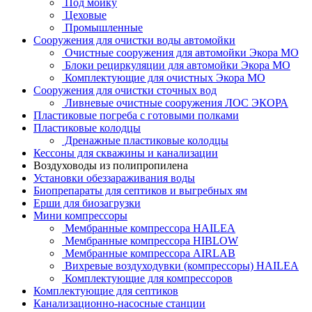
Под мойку
Цеховые
Промышленные
Сооружения для очистки воды автомойки
Очистные сооружения для автомойки Экора МО
Блоки рециркуляции для автомойки Экора МО
Комплектующие для очистных Экора МО
Сооружения для очистки сточных вод
Ливневые очистные сооружения ЛОС ЭКОРА
Пластиковые погреба с готовыми полками
Пластиковые колодцы
Дренажные пластиковые колодцы
Кессоны для скважины и канализации
Воздуховоды из полипропилена
Установки обеззараживания воды
Биопрепараты для септиков и выгребных ям
Ерши для биозагрузки
Мини компрессоры
Мембранные компрессора HAILEA
Мембранные компрессора HIBLOW
Мембранные компрессора AIRLAB
Вихревые воздуходувки (компрессоры) HAILEA
Комплектующие для компрессоров
Комплектующие для септиков
Канализационно-насосные станции