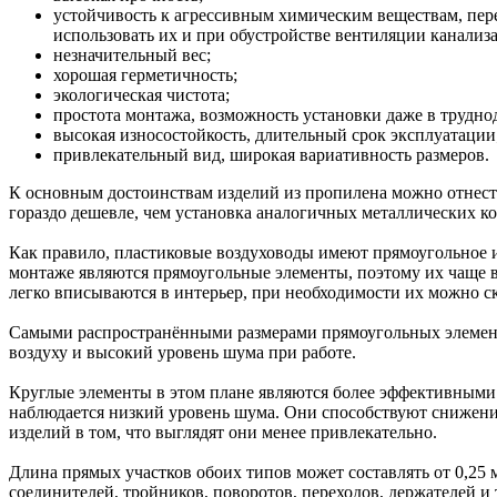
устойчивость к агрессивным химическим веществам, пер
использовать их и при обустройстве вентиляции канализ
незначительный вес;
хорошая герметичность;
экологическая чистота;
простота монтажа, возможность установки даже в трудно
высокая износостойкость, длительный срок эксплуатации
привлекательный вид, широкая вариативность размеров.
К основным достоинствам изделий из пропилена можно отнест
гораздо дешевле, чем установка аналогичных металлических к
Как правило, пластиковые воздуховоды имеют прямоугольное и
монтаже являются прямоугольные элементы, поэтому их чаще в
легко вписываются в интерьер, при необходимости их можно с
Самыми распространёнными размерами прямоугольных элементо
воздуху и высокий уровень шума при работе.
Круглые элементы в этом плане являются более эффективными
наблюдается низкий уровень шума. Они способствуют снижению
изделий в том, что выглядят они менее привлекательно.
Длина прямых участков обоих типов может составлять от 0,25
соединителей, тройников, поворотов, переходов, держателей и