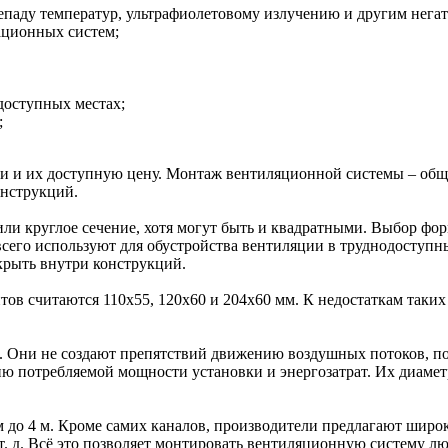
епаду температур, ультрафиолетовому излучению и другим нега
ационных систем;
доступных местах;
;
и и их доступную цену. Монтаж вентиляционной системы – обще
онструкций.
ли круглое сечение, хотя могут быть и квадратными. Выбор фор
сего используют для обустройства вентиляции в труднодоступны
крыть внутри конструкций.
в считаются 110х55, 120х60 и 204х60 мм. К недостаткам таки
. Они не создают препятствий движению воздушных потоков, п
 потребляемой мощности установки и энергозатрат. Их диаметр
 м до 4 м. Кроме самих каналов, производители предлагают шир
 т. д. Всё это позволяет монтировать вентиляционную систему 