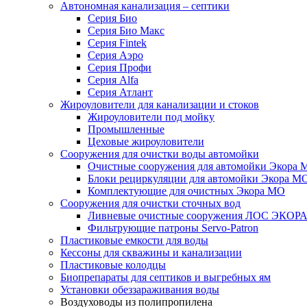
Автономная канализация – септики
Серия Био
Серия Био Макс
Серия Fintek
Серия Аэро
Серия Профи
Серия Alfa
Серия Атлант
Жироуловители для канализации и стоков
Жироуловители под мойку
Промышленные
Цеховые жироуловители
Сооружения для очистки воды автомойки
Очистные сооружения для автомойки Экора 
Блоки рециркуляции для автомойки Экора М
Комплектующие для очистных Экора МО
Сооружения для очистки сточных вод
Ливневые очистные сооружения ЛОС ЭКОР
Фильтрующие патроны Servo-Patron
Пластиковые емкости для воды
Кессоны для скважины и канализации
Пластиковые колодцы
Биопрепараты для септиков и выгребных ям
Установки обеззараживания воды
Воздуховоды из полипропилена