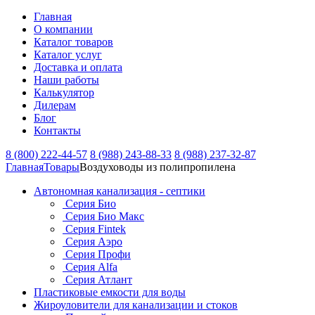
Главная
О компании
Каталог товаров
Каталог услуг
Доставка и оплата
Наши работы
Калькулятор
Дилерам
Блог
Контакты
8 (800) 222-44-57
8 (988) 243-88-33
8 (988) 237-32-87
Главная
Товары
Воздуховоды из полипропилена
Автономная канализация - септики
Серия Био
Серия Био Макс
Серия Fintek
Серия Аэро
Серия Профи
Серия Alfa
Серия Атлант
Пластиковые емкости для воды
Жироуловители для канализации и стоков