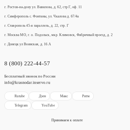
г. Ростов-на-дону ул. Вавилова, д. 62, стр Г, оф. 11
г. Симферополь с. Фонтаны, ул. Чкалова д. 67/4а
г. Ставрополь 45-я параллель, д. 22, стр. Г
г. Москва МО, г. о. Подольск, мкр. Климовск, Фабричный проезд, д. 2
г. Донецк ул Воинская, д. 16.А
8 (800) 222-44-57
Бесплатный звонок по России
info@krasnodar.inservo.ru
Rutube
Дзен
Макс
Ритм
Telegram
YouTube
Принимаем к оплате