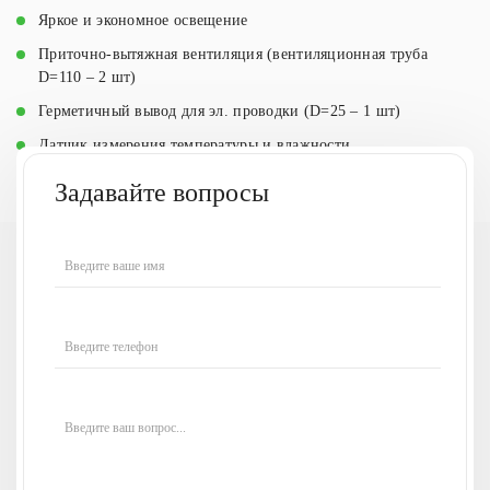
Яркое и экономное
освещение
Приточно-вытяжная вентиляция (вентиляционная труба
D=110 – 2 шт)
Герметичный вывод для эл. проводки (D=25 – 1 шт)
Датчик измерения температуры и влажности
Задавайте вопросы
У вас есть вопросы
Введите ваше имя
или нужна наша
консультация?
Введите телефон
Напишите ваш вопрос,
и наши менеджеры
свяжутся
с вами в течение 30 минут
и
Введите ваш вопрос...
проконсультируют по всем
интересующим вас
вопросам