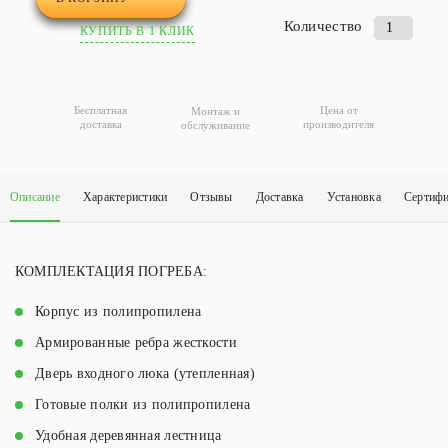
Количество
Количество
КУПИТЬ В 1 КЛИК
товара
ПОГРЕБ
«АГРОНОМ
Бесплатная
Цена от
Монтаж и
классическ
доставка
производителя
обслуживание
Описание
Характеристики
Отзывы
Доставка
Установка
Сертиф
КОМПЛЕКТАЦИЯ ПОГРЕБА:
Корпус
из полипропилена
Армированные
ребра жесткости
Дверь
входного люка (утепленная)
Готовые полки
из полипропилена
Удобная
деревянная лестница