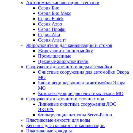
Автономная канализация – септики
Серия Био
Серия Био Макс
Серия Fintek
Серия Аэро
Серия Профи
Серия Alfa
Серия Атлант
Жироуловители для канализации и стоков
Жироуловители под мойку
Промышленные
Цеховые жироуловители
Сооружения для очистки воды автомойки
Очистные сооружения для автомойки Экора
МО
Блоки рециркуляции для автомойки Экора
МО
Комплектующие для очистных Экора МО
Сооружения для очистки сточных вод
Ливневые очистные сооружения ЛОС
ЭКОРА
Фильтрующие патроны Servo-Patron
Пластиковые емкости для воды
Кессоны для скважины и канализации
Пластиковые колодцы