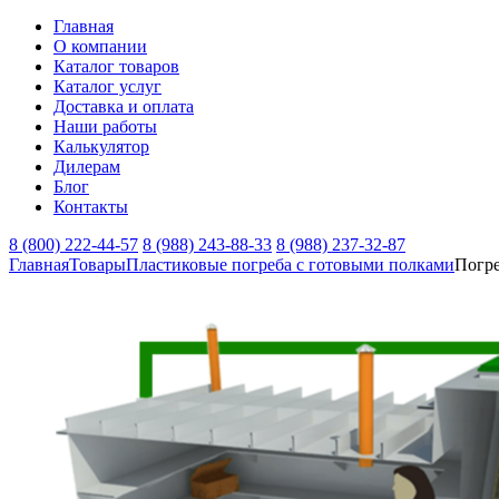
Главная
О компании
Каталог товаров
Каталог услуг
Доставка и оплата
Наши работы
Калькулятор
Дилерам
Блог
Контакты
8 (800) 222-44-57
8 (988) 243-88-33
8 (988) 237-32-87
Главная
Товары
Пластиковые погреба с готовыми полками
Погре