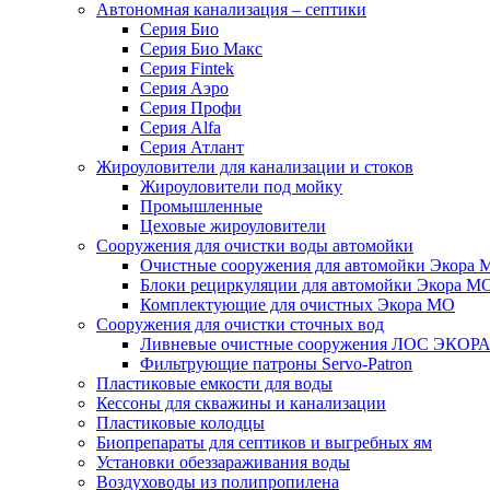
Автономная канализация – септики
Серия Био
Серия Био Макс
Серия Fintek
Серия Аэро
Серия Профи
Серия Alfa
Серия Атлант
Жироуловители для канализации и стоков
Жироуловители под мойку
Промышленные
Цеховые жироуловители
Сооружения для очистки воды автомойки
Очистные сооружения для автомойки Экора 
Блоки рециркуляции для автомойки Экора М
Комплектующие для очистных Экора МО
Сооружения для очистки сточных вод
Ливневые очистные сооружения ЛОС ЭКОР
Фильтрующие патроны Servo-Patron
Пластиковые емкости для воды
Кессоны для скважины и канализации
Пластиковые колодцы
Биопрепараты для септиков и выгребных ям
Установки обеззараживания воды
Воздуховоды из полипропилена