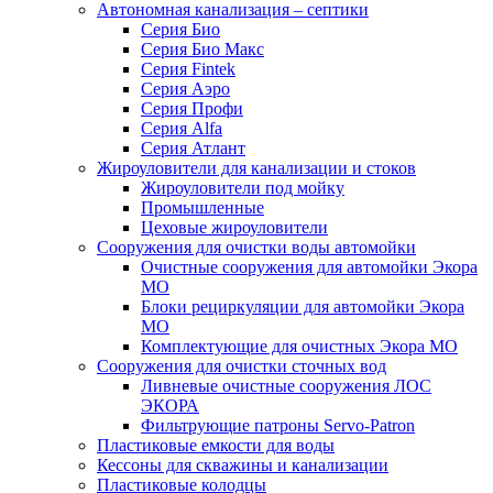
Автономная канализация – септики
Серия Био
Серия Био Макс
Серия Fintek
Серия Аэро
Серия Профи
Серия Alfa
Серия Атлант
Жироуловители для канализации и стоков
Жироуловители под мойку
Промышленные
Цеховые жироуловители
Сооружения для очистки воды автомойки
Очистные сооружения для автомойки Экора
МО
Блоки рециркуляции для автомойки Экора
МО
Комплектующие для очистных Экора МО
Сооружения для очистки сточных вод
Ливневые очистные сооружения ЛОС
ЭКОРА
Фильтрующие патроны Servo-Patron
Пластиковые емкости для воды
Кессоны для скважины и канализации
Пластиковые колодцы