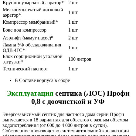
Крупнопузырчатый аэратор*
2 шт
Мелкопузырчатый дисковый
1 шт
аэратор*
Компрессор мембранный*
1 шт
Бокс под компрессор
1 шт
Аэрлифт (мамут насос)
*
2 шт
Лампа УФ обеззараживания
1 шт
ОДВ 4ГС*
Блок сорбционной угольной
100 литров
загрузки*
Технический паспорт
1 шт
В Составе корпуса в сборе
Эксплуатация
септика (ЛОС) Профи
0,8 с доочисткой и УФ
Энергозависимый септик для частного дома серии Профи
выпускается в 18 вариантах для объектов с разным объемом
водопотребления (от 600 до 4 000 литров в сутки).
Собственное производство систем автономной канализации