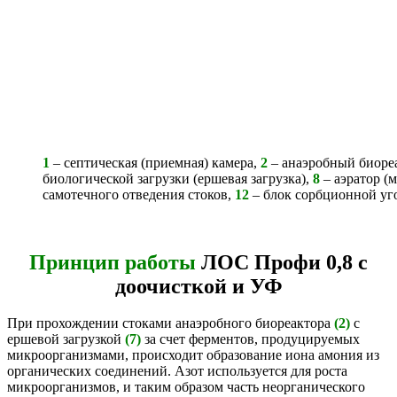
1
– септическая (приемная) камера,
2
– анаэробный биоре
биологической загрузки (ершевая загрузка),
8
– аэратор (
самотечного отведения стоков,
12
– блок сорбционной уг
Принцип работы
ЛОС Профи 0,8 с
доочисткой и УФ
При прохождении стоками анаэробного биореактора
(2)
с
ершевой загрузкой
(7)
за счет ферментов, продуцируемых
микроорганизмами, происходит образование иона амония из
органических соединений. Азот используется для роста
микроорганизмов, и таким образом часть неорганического