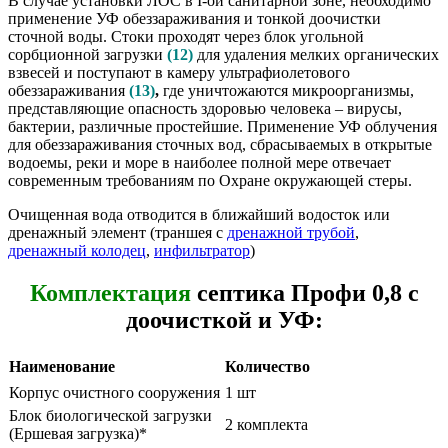
В случае установки ЛОС в I-ой санитарной зоне, необходимо
применение УФ обеззараживания и тонкой доочистки
сточной воды. Стоки проходят через блок угольной
сорбционной загрузки
(12)
для удаления мелких органических
взвесей и поступают в камеру ультрафиолетового
обеззараживания
(13)
,
где уничтожаются микроорганизмы,
представляющие опасность здоровью человека – вирусы,
бактерии, различные простейшие. Применение УФ облучения
для обеззараживания сточных вод, сбрасываемых в открытые
водоемы, реки и море в наиболее полной мере отвечает
современным требованиям по Охране окружающей стеры.
Очищенная вода отводится в ближайший водосток или
дренажный элемент (траншея с
дренажной трубой
,
дренажный колодец
,
инфильтратор
)
Комплектация
септика Профи 0,8 с
доочисткой и УФ:
Наименование
Количество
Корпус очистного сооружения
1 шт
Блок биологической загрузки
2 комплекта
(Ершевая загрузка)*