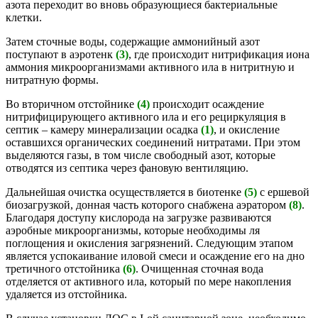
азота переходит во вновь образующиеся бактериальные
клетки.
Затем сточные воды, содержащие аммонийный азот
поступают в аэротенк
(3)
, где происходит нитрификация иона
аммония микроорганизмами активного ила в нитритную и
нитратную формы.
Во вторичном отстойнике
(4)
происходит осаждение
нитрифицирующего активного ила и его рециркуляция в
септик – камеру минерализации осадка
(1)
, и окисление
оставшихся органических соединений нитратами. При этом
выделяются газы, в том числе свободный азот, которые
отводятся из септика через фановую вентиляцию.
Дальнейшая очистка осуществляется в биотенке
(5)
с ершевой
биозагрузкой, донная часть которого снабжена аэратором
(8)
.
Благодаря доступу кислорода на загрузке развиваются
аэробные микроорганизмы, которые необходимы ля
поглощения и окисления загрязнений. Следующим этапом
является успокаивание иловой смеси и осаждение его на дно
третичного отстойника
(6)
. Очищенная сточная вода
отделяется от активного ила, который по мере накопления
удаляется из отстойника.