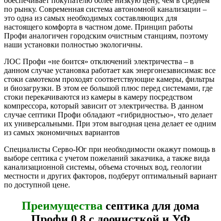
обеспечивает покупателю более низкую цену, чем в среднем
по рынку. Современная система автономной канализации –
это одна из самых необходимых составляющих для
настоящего комфорта в частном доме. Принцип работы
Профи аналогичен городским очистным станциям, поэтому
наши установки полностью экологичны.
ЛОС Профи «не боится» отключений электричества – в
данном случае установка работает как энергонезависимая: все
стоки самотеком проходят соответствующие камеры, фильтры
и биозагрузки. В этом ее большой плюс перед системами, где
стоки перекачиваются из камеры в камеру посредством
компрессора, который зависит от электричества. В данном
случае септики Профи обладают «гибридностью», что делает
их универсальными. При этом выгодная цена делает ее одним
из самых экономичных вариантов
Специалисты Серво-Юг при необходимости окажут помощь в
выборе септика с учетом пожеланий заказчика, а также вида
канализационной системы, объема сточных вод, геологии
местности и других факторов, подберут оптимальный вариант
по доступной цене.
Преимущества
септика для дома
Профи 0,8 с доочисткой и УФ