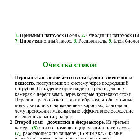
1.
Приемный патрубок (Вход),
2
.
Отводящий патрубок (В
7.
Циркуляционный насос,
8.
Распылитель,
9.
Блок биолог
Очистка стоков
Первый этап
заключается в осаждении взвешенных
веществ
, поступающих в систему через подводящий
патрубок. Осаждение происходит в трех отдельных
камерах с переливами, через которые протекают стоки.
Переливы расположены таким образом, чтобы сточные
воды двигались с наименьшей скоростью, благодаря
чему происходит максимально эффективное осаждение
взвешенных частиц на дно.
Второй этап – доочистка в биореакторе.
Из третьей
камеры
(5)
стоки с помощью циркуляционного насоса
(7)
, работающего по таймеру (15 мин вкл. / 45 мин
выкл.) подаются в верхнюю часть установки