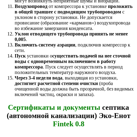
могут возникнуть неприятные шумы и вибрации.
Воздухопровод
от компрессора к установке
проложить
в общей траншее с подводящим трубопроводом
с
уклоном в сторону установки. Не допускается
провисание (образование «карманов») воздухопровода
во избежание замерзания конденсата.
Уклон отводящего трубопровода принять не менее
0,005
.
Включить систему аэрации
, подключив компрессор к
сети.
Пуск
установки о
существить подачей на нее сточной
воды с одновременным включением в работу
компрессора
. Пуск следует осуществлять в период
положительных температур наружного воздуха.
Через 3-4 недели вода
, выходящая из установки,
достигнет расчетной степени очистки
(проба
очищенной воды должна быть прозрачной, без видимых
включений частиц, окраски и запаха).
Сертификаты и документы
септика
(автономной канализации) Эко-Енот
Fintek 0.8