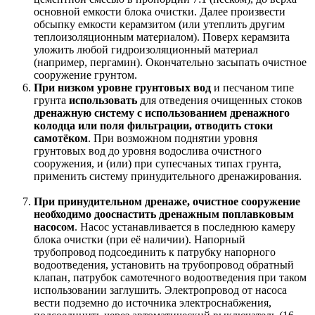
основной емкости блока очистки. Далее произвести
обсыпку емкости керамзитом (или утеплить другим
теплоизоляционным материалом). Поверх керамзита
уложить любой гидроизоляционный материал
(например, пергамин). Окончательно засыпать очистное
сооружение грунтом.
При низком уровне грунтовых вод
и песчаном типе
грунта
использовать
для отведения очищенных стоков
дренажную систему с использованием дренажного
колодца или поля фильтрации, отводить стоки
самотёком
. При возможном поднятии уровня
грунтовых вод до уровня водослива очистного
сооружения, и (или) при супесчаных типах грунта,
применить систему принудительного дренажирования.
При принудительном дренаже, очистное сооружение
необходимо дооснастить дренажным поплавковым
насосом
. Насос устанавливается в последнюю камеру
блока очистки (при её наличии). Напорный
трубопровод подсоединить к патрубку напорного
водоотведения, установить на трубопровод обратный
клапан, патрубок самотечного водоотведения при таком
использовании заглушить. Электропровод от насоса
вести подземно до источника электроснабжения,