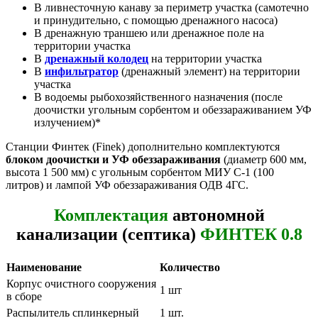
В ливнесточную канаву за периметр участка (самотечно
и принудительно, с помощью дренажного насоса)
В дренажную траншею или дренажное поле на
территории участка
В
дренажный колодец
на территории участка
В
инфильтратор
(дренажный элемент) на территории
участка
В водоемы рыбохозяйственного назначения (после
доочистки угольным сорбентом и обеззараживанием УФ
излучением)*
Станции Финтек (Finek) дополнительно комплектуются
блоком доочистки и УФ обеззараживания
(диаметр 600 мм,
высота 1 500 мм) с угольным сорбентом МИУ С-1 (100
литров) и лампой УФ обеззараживания ОДВ 4ГС.
Комплектация
автономной
канализации (септика)
ФИНТЕК 0.8
Наименование
Количество
Корпус очистного сооружения
1 шт
в сборе
Распылитель сплинкерный
1 шт.