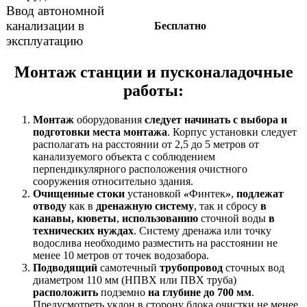
Ввод автономной
канализации в
Бесплатно
эксплуатацию
Монтаж станции и пусконаладочные
работы:
Монтаж
оборудования
следует начинать с выбора и
подготовки места монтажа
. Корпус установки следует
располагать на расстоянии от 2,5 до 5 метров от
канализуемого объекта с соблюдением
перпендикулярного расположения очистного
сооружения относительно здания.
Очищенные стоки
установкой
«
Финтек
»
,
подлежат
отводу
как в
дренажную систему
, так и сбросу
в
канавы,
кюветы
,
использованию
сточной воды
в
технических нуждах
. Систему дренажа или точку
водослива необходимо разместить на расстоянии не
менее 10 метров от точек водозабора.
Подводящий
самотечный
трубопровод
сточных вод
диаметром 110 мм (НПВХ или ПВХ труба)
расположить
подземно
на глубине до 700 мм
.
Предусмотреть уклон в сторону блока очистки не менее