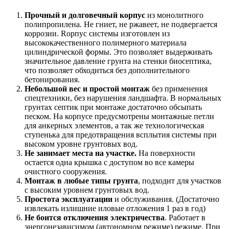
Прочный и долговечный корпус
из монолитного
полипропилена. Не гниет, не ржавеет, не подвергается
коррозии. Rорпус системы изготовлен из
высококачественного полимерного материала
цилиндрической формы. Это позволяет выдерживать
значительное давление грунта на стенки биосептика,
что позволяет обходиться без дополнительного
бетонирования.
Небольшой вес и простой монтаж
без применения
спецтехники, без нарушения ландшафта. В нормальных
грунтах септик при монтаже достаточно обсыпать
песком. На корпусе предусмотрены монтажные петли
для анкерных элементов, а так же технологическая
ступенька для предотвращения всплытия системы при
высоком уровне грунтовых вод.
Не занимает места на участке.
На поверхности
остается одна крышка с доступом во все камеры
очистного сооружения.
Монтаж в любые типы грунта
, подходит для участков
с высоким уровнем грунтовых вод.
Простота эксплуатации
и обслуживания. (Достаточно
извлекать излишние иловые отложения 1 раз в год)
Не боится отключения электричества
. Работает в
энергонезависимом (автономном режиме) режиме. При