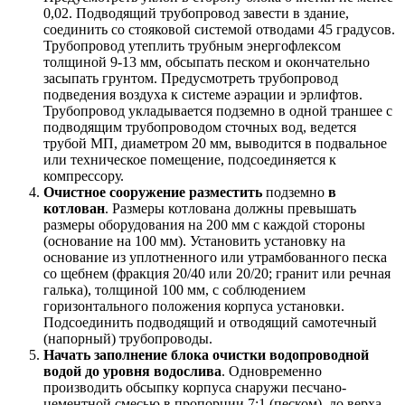
0,02. Подводящий трубопровод завести в здание,
соединить со стояковой системой отводами 45 градусов.
Трубопровод утеплить трубным энергофлексом
толщиной 9-13 мм, обсыпать песком и окончательно
засыпать грунтом. Предусмотреть трубопровод
подведения воздуха к системе аэрации и эрлифтов.
Трубопровод укладывается подземно в одной траншее с
подводящим трубопроводом сточных вод, ведется
трубой МП, диаметром 20 мм, выводится в подвальное
или техническое помещение, подсоединяется к
компрессору.
Очистное сооружение разместить
подземно
в
котлован
. Размеры котлована должны превышать
размеры оборудования на 200 мм с каждой стороны
(основание на 100 мм). Установить установку на
основание из уплотненного или утрамбованного песка
со щебнем (фракция 20/40 или 20/20; гранит или речная
галька), толщиной 100 мм, с соблюдением
горизонтального положения корпуса установки.
Подсоединить подводящий и отводящий самотечный
(напорный) трубопроводы.
Начать заполнение блока очистки водопроводной
водой до уровня водослива
. Одновременно
производить обсыпку корпуса снаружи песчано-
цементной смесью в пропорции 7:1 (песком), до верха