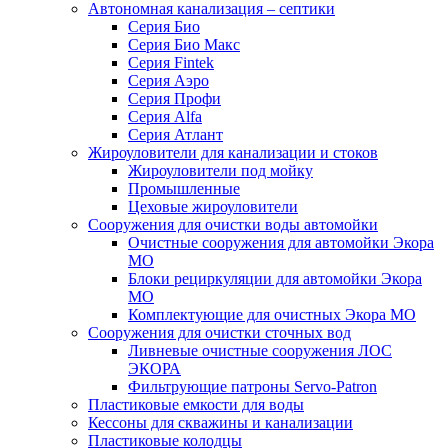
Автономная канализация – септики
Серия Био
Серия Био Макс
Серия Fintek
Серия Аэро
Серия Профи
Серия Alfa
Серия Атлант
Жироуловители для канализации и стоков
Жироуловители под мойку
Промышленные
Цеховые жироуловители
Сооружения для очистки воды автомойки
Очистные сооружения для автомойки Экора
МО
Блоки рециркуляции для автомойки Экора
МО
Комплектующие для очистных Экора МО
Сооружения для очистки сточных вод
Ливневые очистные сооружения ЛОС
ЭКОРА
Фильтрующие патроны Servo-Patron
Пластиковые емкости для воды
Кессоны для скважины и канализации
Пластиковые колодцы