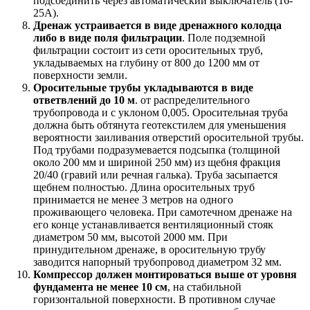
подсоединить через автоматический выключатель (16-
25А).
Дренаж устраивается в виде дренажного колодца
либо в виде поля фильтрации
. Поле подземной
фильтрации состоит из сети оросительных труб,
укладываемых на глубину от 800 до 1200 мм от
поверхности земли.
Оросительные трубы укладываются в виде
ответвлений до 10 м
. от распределительного
трубопровода и с уклоном 0,005. Оросительная труба
должна быть обтянута геотекстилем для уменьшения
вероятности заиливания отверстий оросительной трубы.
Под трубами подразумевается подсыпка (толщиной
около 200 мм и шириной 250 мм) из щебня фракция
20/40 (гравий или речная галька). Труба засыпается
щебнем полностью. Длина оросительных труб
принимается не менее 3 метров на одного
проживающего человека. При самотечном дренаже на
его конце устанавливается вентиляционный стояк
диаметром 50 мм, высотой 2000 мм. При
принудительном дренаже, в оросительную трубу
заводится напорный трубопровод диаметром 32 мм.
Компрессор должен монтироваться выше от уровня
фундамента не менее 10 см
, на стабильной
горизонтальной поверхности. В противном случае