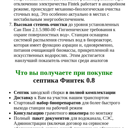
отключении электричества Fintek работает в анаэробном
режиме, происходит механико-биологическая очистка
сточных вод. Это особенно актуально в местах с
нестабильным энергообеспечением.
Высокая степень очистки
до уровня установленных
Сан Пин 2.1.5.980-00 «Гигиенические требования к
охране поверхностных вод». Станция оснащена
системой распыления сточных вод в биореакторе,
которая имеет функцию аэрации и, одновременно,
питания очищающей биомассы, прикрепленной на
искусственных водорослях. Этим достигается
наилучший показатель очистки среди аналогов
Что вы получаете при покупке
септика Финтек 0.8
Септик
заводской сборки
в полной комплектации
Доставку
к Вам на участок нашим транспортом
Стартовый
набор биопрепаратов
для более быстрого
выхода станции на рабочий режим
Консультацию
грамотного
инженера
по монтажу
Полный
пакет документов
для водоканала, СЭС,
Администрации (включая договор на сервисное