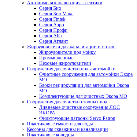
Автономная канализация – септики
Серия Био
Серия Био Макс
Серия Fintek
Серия Аэро
Серия Профи
Серия Alfa
Серия Атлант
Жироуловители для канализации и стоков
Жироуловители под мойку
Промышленные
Цеховые жироуловители
Сооружения для очистки воды автомойки
Очистные сооружения для автомойки Экора
МО
Блоки рециркуляции для автомойки Экора
МО
Комплектующие для очистных Экора МО
Сооружения для очистки сточных вод
Ливневые очистные сооружения ЛОС
ЭКОРА
Фильтрующие патроны Servo-Patron
Пластиковые емкости для воды
Кессоны для скважины и канализации
Пластиковые колодцы