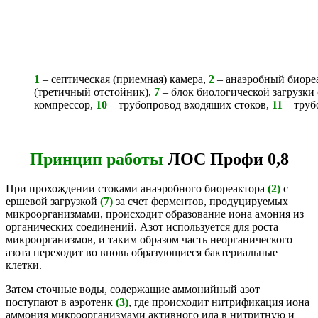
1
– септическая (приемная) камера,
2
– анаэробный биоре
(третичный отстойник),
7
– блок биологической загрузки 
компрессор,
10
– трубопровод входящих стоков,
11
– труб
Принцип работы
ЛОС Профи 0,8
При прохождении стоками анаэробного биореактора
(2)
с
ершевой загрузкой
(7)
за счет ферментов, продуцируемых
микроорганизмами, происходит образование иона амония из
органических соединений. Азот используется для роста
микроорганизмов, и таким образом часть неорганического
азота переходит во вновь образующиеся бактериальные
клетки.
Затем сточные воды, содержащие аммонийный азот
поступают в аэротенк
(3)
, где происходит нитрификация иона
аммония микроорганизмами активного ила в нитритную и