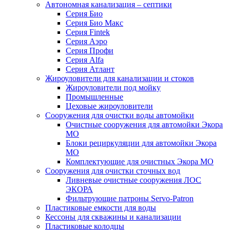
Автономная канализация – септики
Серия Био
Серия Био Макс
Серия Fintek
Серия Аэро
Серия Профи
Серия Alfa
Серия Атлант
Жироуловители для канализации и стоков
Жироуловители под мойку
Промышленные
Цеховые жироуловители
Сооружения для очистки воды автомойки
Очистные сооружения для автомойки Экора
МО
Блоки рециркуляции для автомойки Экора
МО
Комплектующие для очистных Экора МО
Сооружения для очистки сточных вод
Ливневые очистные сооружения ЛОС
ЭКОРА
Фильтрующие патроны Servo-Patron
Пластиковые емкости для воды
Кессоны для скважины и канализации
Пластиковые колодцы