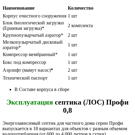
Наименование
Количество
Корпус очистного сооружения
1 шт
Блок биологической загрузки
2 комплекта
(Ершевая загрузка)*
Крупнопузырчатый аэратор*
2 шт
Мелкопузырчатый дисковый
1 шт
аэратор*
Компрессор мембранный*
1 шт
Бокс под компрессор
1 шт
Аэрлифт (мамут насос)
*
2 шт
Технический паспорт
1 шт
В Составе корпуса в сборе
Эксплуатация
септика (ЛОС) Профи
0,8
Энергозависимый септик для частного дома серии Профи
выпускается в 18 вариантах для объектов с разным объемом
водопотребления (от 600 до 4 000 литров в сутки).