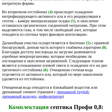
нитратную формы.
Во вторичном отстойнике
(4)
происходит осаждение
нитрифицирующего активного ила и его рециркуляция в
септик – камеру минерализации осадка
(1)
, и окисление
оставшихся органических соединений нитратами. При этом
выделяются газы, в том числе свободный азот, которые
отводятся из септика через фановую вентиляцию.
Дальнейшая очистка осуществляется в биотенке
(5)
с ершевой
биозагрузкой, донная часть которого снабжена аэратором
(8)
.
Благодаря доступу кислорода на загрузке развиваются
аэробные микроорганизмы, которые необходимы ля
поглощения и окисления загрязнений. Следующим этапом
является успокаивание иловой смеси и осаждение его на дно
третичного отстойника
(6)
. Очищенная сточная вода
отделяется от активного ила, который по мере накопления
удаляется из отстойника.
Очищенная вода отводится в ближайший водосток или
дренажный элемент (траншея с
дренажной трубой
,
дренажный колодец
,
инфильтратор
)
Комплектация
септика Профи 0,8: