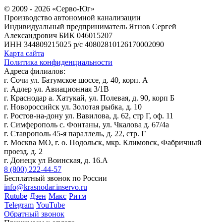
© 2009 - 2026 «Серво-Юг»
Производство автономной канализации
Индивидуальный предприниматель Ягнов Сергей
Александрович
БИК 046015207
ИНН 344809215025
р/с 40802810126170002090
Карта сайта
Политика конфиденциальности
Адреса филиалов:
г. Сочи ул. Батумское шоссе, д. 40, корп. А
г. Адлер ул. Авиационная 3/1В
г. Краснодар а. Хатукай, ул. Полевая, д. 90, корп Б
г. Новороссийск ул. Золотая рыбка, д. 10
г. Ростов-на-дону ул. Вавилова, д. 62, стр Г, оф. 11
г. Симферополь с. Фонтаны, ул. Чкалова д. 67/4а
г. Ставрополь 45-я параллель, д. 22, стр. Г
г. Москва МО, г. о. Подольск, мкр. Климовск, Фабричный
проезд, д. 2
г. Донецк ул Воинская, д. 16.А
8 (800) 222-44-57
Бесплатный звонок по России
info@krasnodar.inservo.ru
Rutube
Дзен
Макс
Ритм
Telegram
YouTube
Обратный звонок