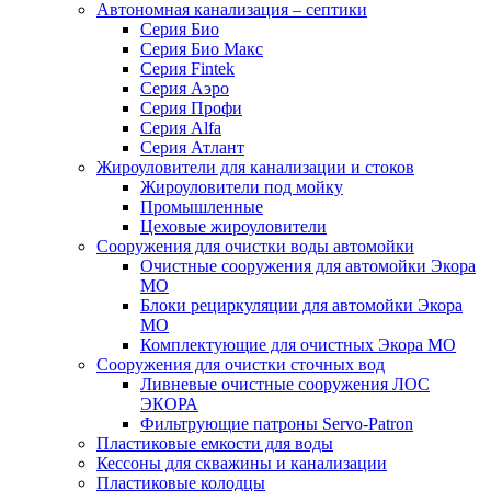
Автономная канализация – септики
Серия Био
Серия Био Макс
Серия Fintek
Серия Аэро
Серия Профи
Серия Alfa
Серия Атлант
Жироуловители для канализации и стоков
Жироуловители под мойку
Промышленные
Цеховые жироуловители
Сооружения для очистки воды автомойки
Очистные сооружения для автомойки Экора
МО
Блоки рециркуляции для автомойки Экора
МО
Комплектующие для очистных Экора МО
Сооружения для очистки сточных вод
Ливневые очистные сооружения ЛОС
ЭКОРА
Фильтрующие патроны Servo-Patron
Пластиковые емкости для воды
Кессоны для скважины и канализации
Пластиковые колодцы