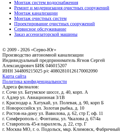
Монтаж систем водоснабжения
Ремонт и модернизация очистных сооружений
Монтаж канализации
Монтаж очистных систем
Проектирование очистных сооружений
Сервисное обслуживание
Заказ ассенизаторской машины
© 2009 - 2026 «Серво-Юг»
Производство автономной канализации
Индивидуальный предприниматель Ягнов Сергей
Александрович
БИК 046015207
ИНН 344809215025
р/с 40802810126170002090
Карта сайта
Политика конфиденциальности
Адреса филиалов:
г. Сочи ул. Батумское шоссе, д. 40, корп. А
г. Адлер ул. Авиационная 3/1В
г. Краснодар а. Хатукай, ул. Полевая, д. 90, корп Б
г. Новороссийск ул. Золотая рыбка, д. 10
г. Ростов-на-дону ул. Вавилова, д. 62, стр Г, оф. 11
г. Симферополь с. Фонтаны, ул. Чкалова д. 67/4а
г. Ставрополь 45-я параллель, д. 22, стр. Г
г. Москва МО, г. о. Подольск, мкр. Климовск, Фабричный