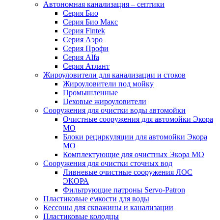
Автономная канализация – септики
Серия Био
Серия Био Макс
Серия Fintek
Серия Аэро
Серия Профи
Серия Alfa
Серия Атлант
Жироуловители для канализации и стоков
Жироуловители под мойку
Промышленные
Цеховые жироуловители
Сооружения для очистки воды автомойки
Очистные сооружения для автомойки Экора
МО
Блоки рециркуляции для автомойки Экора
МО
Комплектующие для очистных Экора МО
Сооружения для очистки сточных вод
Ливневые очистные сооружения ЛОС
ЭКОРА
Фильтрующие патроны Servo-Patron
Пластиковые емкости для воды
Кессоны для скважины и канализации
Пластиковые колодцы