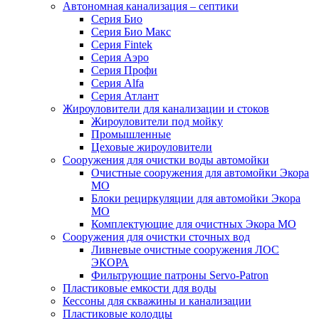
Автономная канализация – септики
Серия Био
Серия Био Макс
Серия Fintek
Серия Аэро
Серия Профи
Серия Alfa
Серия Атлант
Жироуловители для канализации и стоков
Жироуловители под мойку
Промышленные
Цеховые жироуловители
Сооружения для очистки воды автомойки
Очистные сооружения для автомойки Экора
МО
Блоки рециркуляции для автомойки Экора
МО
Комплектующие для очистных Экора МО
Сооружения для очистки сточных вод
Ливневые очистные сооружения ЛОС
ЭКОРА
Фильтрующие патроны Servo-Patron
Пластиковые емкости для воды
Кессоны для скважины и канализации
Пластиковые колодцы