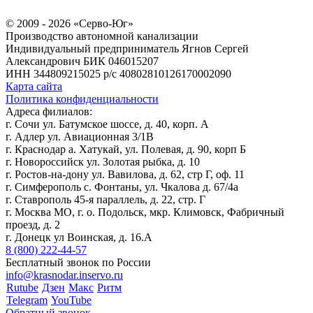
© 2009 - 2026 «Серво-Юг»
Производство автономной канализации
Индивидуальный предприниматель Ягнов Сергей
Александрович
БИК 046015207
ИНН 344809215025
р/с 40802810126170002090
Карта сайта
Политика конфиденциальности
Адреса филиалов:
г. Сочи ул. Батумское шоссе, д. 40, корп. А
г. Адлер ул. Авиационная 3/1В
г. Краснодар а. Хатукай, ул. Полевая, д. 90, корп Б
г. Новороссийск ул. Золотая рыбка, д. 10
г. Ростов-на-дону ул. Вавилова, д. 62, стр Г, оф. 11
г. Симферополь с. Фонтаны, ул. Чкалова д. 67/4а
г. Ставрополь 45-я параллель, д. 22, стр. Г
г. Москва МО, г. о. Подольск, мкр. Климовск, Фабричный
проезд, д. 2
г. Донецк ул Воинская, д. 16.А
8 (800) 222-44-57
Бесплатный звонок по России
info@krasnodar.inservo.ru
Rutube
Дзен
Макс
Ритм
Telegram
YouTube
Обратный звонок