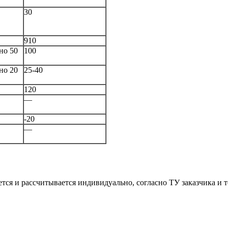
30
910
но 50
100
но 20
25-40
120
—
-20
—
тся и рассчитывается индивидуально, согласно ТУ заказчика и 