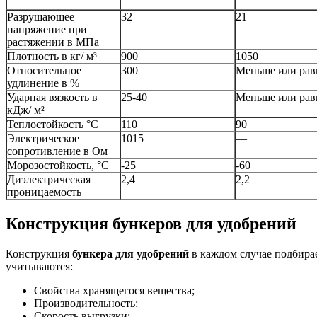
Разрушающее
32
21
напряжение при
растяжении в МПа
Плотность в кг/ м³
900
1050
Относительное
300
Меньше или рав
удлинение в %
Ударная вязкость в
25-40
Меньше или рав
кДж/ м²
Теплостойкость °С
110
90
Электрическое
1015
—
сопротивление в Ом
Морозостойкость, °С
-25
-60
Диэлектрическая
2,4
2,2
проницаемость
Конструкция бункеров для удобрений
Конструкция
бункера для удобрений
в каждом случае подбирае
учитываются:
Свойства хранящегося вещества;
Производительность:
Скорость выгрузки;