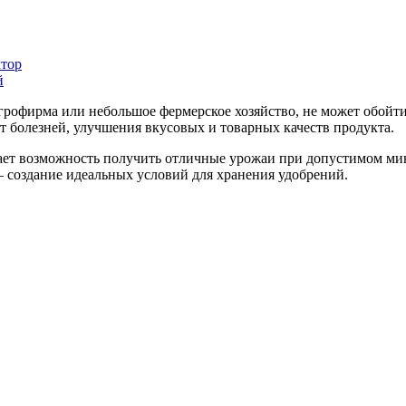
ктор
й
 агрофирма или небольшое фермерское хозяйство, не может обой
т болезней, улучшения вкусовых и товарных качеств продукта.
ает возможность получить отличные урожаи при допустимом ми
а – создание идеальных условий для хранения удобрений.