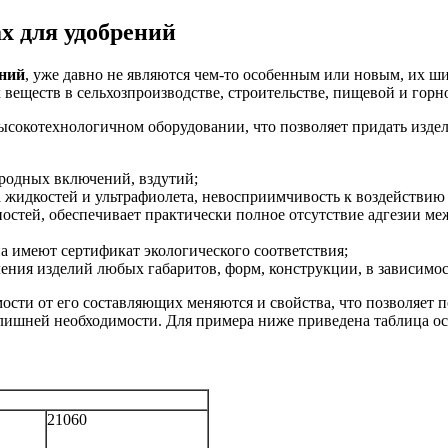
х для удобрений
ений
, уже давно не являются чем-то особенным или новым, их ши
веществ в сельхозпроизводстве, строительстве, пищевой и го
ысокотехнологичном оборудовании, что позволяет придать изд
ородных включений, вздутий;
 жидкостей и ультрафиолета, невосприимчивость к воздействию
ностей, обеспечивает практически полное отсутствие адгезии м
 имеют сертификат экологического соответствия;
ения изделий любых габаритов, форм, конструкции, в зависимос
сти от его составляющих меняются и свойства, что позволяет п
з лишней необходимости. Для примера ниже приведена таблица о
21060