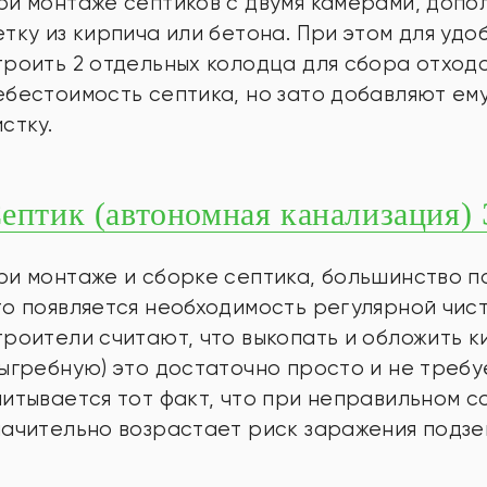
ри монтаже септиков с двумя камерами, допо
етку из кирпича или бетона. При этом для удо
троить 2 отдельных колодца для сбора отход
ебестоимость септика, но зато добавляют ем
истку.
ептик (автономная канализация)
ри монтаже и сборке септика, большинство п
то появляется необходимость регулярной чист
троители считают, что выкопать и обложить к
выгребную) это достаточно просто и не требу
читывается тот факт, что при неправильном с
начительно возрастает риск заражения подзе