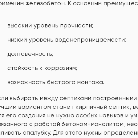
рименим железобетон. К основным преимущест
высокий уровень прочности;
низкий уровень водонепроницаемости;
долговечность;
стойкость к коррозиям;
возможность быстрого монтажа.
сли выбирать между септиками построенными и
учшим вариантом станет кирпичный септик, в
ля его создания не нужно особых навыков и у
вязанного с работой бетоном-монолитом, нео
аливать опалубку. Для этого нужны определенн