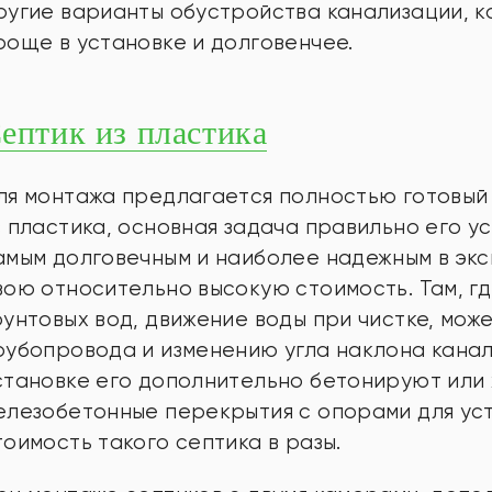
ругие варианты обустройства канализации, к
роще в установке и долговенчее.
ептик из пластика
ля монтажа предлагается полностью готовый 
з пластика, основная задача правильно его у
амым долговечным и наиболее надежным в эк
вою относительно высокую стоимость. Там, г
рунтовых вод, движение воды при чистке, мо
рубопровода и изменению угла наклона канал
становке его дополнительно бетонируют или
елезобетонные перекрытия с опорами для уст
тоимость такого септика в разы.