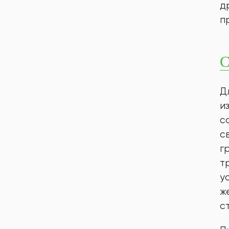
д
п
С
Д
и
с
с
г
т
у
ж
с