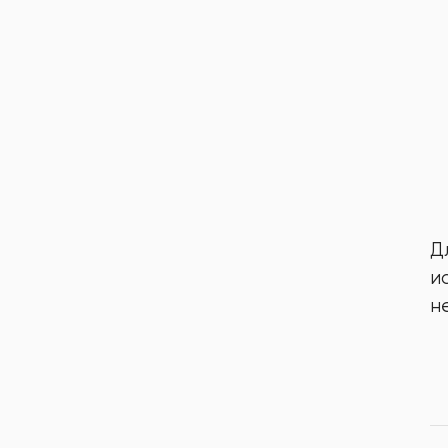
Д
и
н