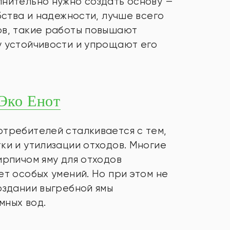
лнительно нужно создать основу —
бства и надежности, лучше всего
ов, такие работы повышают
у устойчивости и упрощают его
 Эко Енот
отребителей сталкивается с тем,
ки и утилизации отходов. Многие
ирпичом яму для отходов
ет особых умений. Но при этом не
оздании выгребной ямы
мных вод.