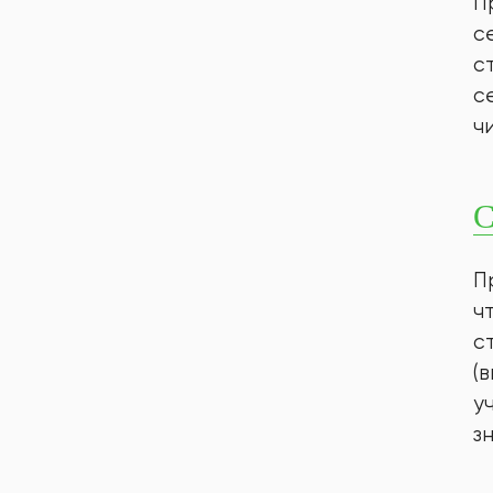
П
с
с
с
ч
С
П
ч
с
(
у
з