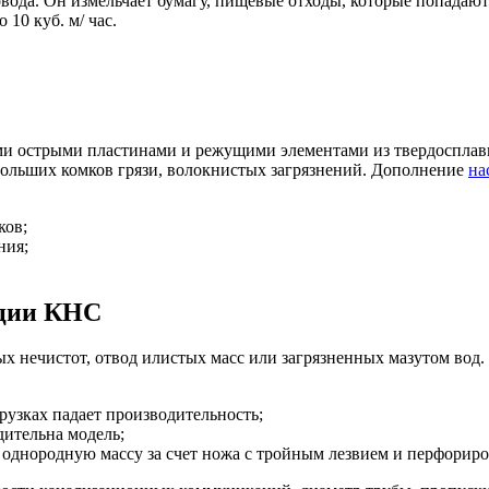
вода. Он измельчает бумагу, пищевые отходы, которые попадаю
10 куб. м/ час.
и острыми пластинами и режущими элементами из твердосплавн
ольших комков грязи, волокнистых загрязнений. Дополнение
на
ков;
ния;
кции КНС
ых нечистот, отвод илистых масс или загрязненных мазутом вод
узках падает производительность;
ительна модель;
однородную массу за счет ножа с тройным лезвием и перфориро