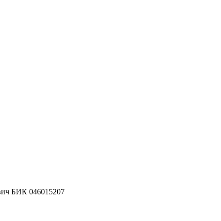
вич
БИК 046015207