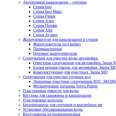
Автономная канализация – септики
Серия Био
Серия Био Макс
Серия Fintek
Серия Аэро
Серия Профи
Серия Alfa
Серия Атлант
Жироуловители для канализации и стоков
Жироуловители под мойку
Промышленные
Цеховые жироуловители
Сооружения для очистки воды автомойки
Очистные сооружения для автомойки Экора 
Блоки рециркуляции для автомойки Экора М
Комплектующие для очистных Экора МО
Сооружения для очистки сточных вод
Ливневые очистные сооружения ЛОС ЭКОР
Фильтрующие патроны Servo-Patron
Пластиковые емкости для воды
Кессоны для скважины и канализации
Пластиковые колодцы
Биопрепараты для септиков и выгребных ям
Установки обеззараживания воды
Воздуховоды из полипропилена