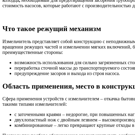
колодца
,
необходимый для предотвращения засорения трубопро
стоимость насосов, которые работают с производительностью до 
Что такое режущий механизм
Измельчитель представляет собой конструкцию с неподвижным
вращении режущих частей и измельчении мягких включений, б
преимущественные стороны:
возможность использования для сильно загрязненных сто
переработка сточной массы до транспортируемого состоя
предупреждение засоров и выхода из строя насоса.
Область применения, место в констру
Сфера применения устройств с измельчителем – откачка бытов
такими типами измельчителей:
с заточенными краями – недорогие, при повышенных нагр
двухлопастный нож с двойным лезвием – высокопроизвод
комбинированные – легко превращают крупные отходы в 