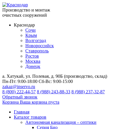
Производство и монтаж
очистных сооружений
Краснодар
Сочи
Крым
Волгоград
Новороссийск
Ставрополь
Ростов
Москва
Донецк
а. Хатукай, ул. Полевая, д. 90Б (производство, склад)
Пн-Пт:
9:00-18:00
Сб-Вс:
9:00-15:00
zakaz@inservo.ru
8 (800) 222-44-57
8 (988) 243-88-33
8 (988) 237-32-87
Обратный звонок
Корзина
Ваша корзина пуста
Главная
Каталог товаров
Автономная канализация – септики
Серия Био