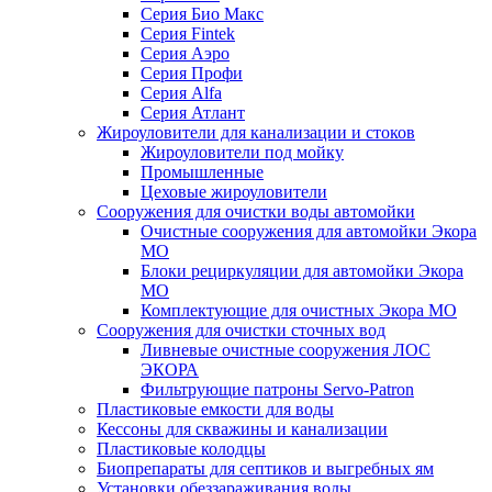
Серия Био Макс
Серия Fintek
Серия Аэро
Серия Профи
Серия Alfa
Серия Атлант
Жироуловители для канализации и стоков
Жироуловители под мойку
Промышленные
Цеховые жироуловители
Сооружения для очистки воды автомойки
Очистные сооружения для автомойки Экора
МО
Блоки рециркуляции для автомойки Экора
МО
Комплектующие для очистных Экора МО
Сооружения для очистки сточных вод
Ливневые очистные сооружения ЛОС
ЭКОРА
Фильтрующие патроны Servo-Patron
Пластиковые емкости для воды
Кессоны для скважины и канализации
Пластиковые колодцы
Биопрепараты для септиков и выгребных ям
Установки обеззараживания воды