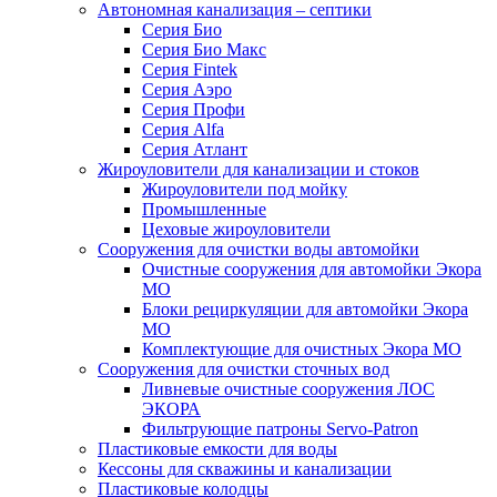
Автономная канализация – септики
Серия Био
Серия Био Макс
Серия Fintek
Серия Аэро
Серия Профи
Серия Alfa
Серия Атлант
Жироуловители для канализации и стоков
Жироуловители под мойку
Промышленные
Цеховые жироуловители
Сооружения для очистки воды автомойки
Очистные сооружения для автомойки Экора
МО
Блоки рециркуляции для автомойки Экора
МО
Комплектующие для очистных Экора МО
Сооружения для очистки сточных вод
Ливневые очистные сооружения ЛОС
ЭКОРА
Фильтрующие патроны Servo-Patron
Пластиковые емкости для воды
Кессоны для скважины и канализации
Пластиковые колодцы