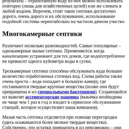
результаты – отработанную воду из них можно использовать
повторно (лишь для хозяйственных целей) или же сливать в
любой водоем. Впрочем, стоят такие септики достаточно
дорого, очень дорого и их обслуживание, использование
подобной системы нерентабельно на частном дачном участке.
Многокамерные септики
Различают несколько разновидностей. Самые популярные –
однокамерные малые септики. Применяются, когда
канализацию устраивают для тех домов, где водопотребление
не превысит одного кубометра воды в сутки.
Трехкамерные септики способны обслуживать куда большее
количество отработанных сточных вод. Схема работы также
очень проста – вода попадает в большую камеру, где
отстаиваются твердые крупные вещества (позже они будут
превращены в ил
специальными бактериями
). Создающийся
ил вывозят
ассенизаторские машины
(выкачка необходима
не чаще чем 1 раз в год и входит в сервисное обслуживание
станций, которое осуществляет наша компания).
Малая часть септика отделяется при помощи перегородки
(здесь осаживаются более мелкие твердые вещества).
Собственно, эти остатки превратить в ил невозможно – они