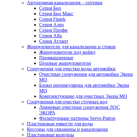
Автономная канализация – септики
Серия Био
Серия Био Макс
Серия Fintek
Серия Аэро
Серия Профи
Серия Alfa
Серия Атлант
Жироуловители для канализации и стоков
Жироуловители под мойку
Промышленные
Цеховые жироуловители
Сооружения для очистки воды автомойки
Очистные сооружения для автомойки Экора
МО
Блоки рециркуляции для автомойки Экора
МО
Комплектующие для очистных Экора МО
Сооружения для очистки сточных вод
Ливневые очистные сооружения ЛОС
ЭКОРА
Фильтрующие патроны Servo-Patron
Пластиковые емкости для воды
Кессоны для скважины и канализации
Пластиковые колодцы