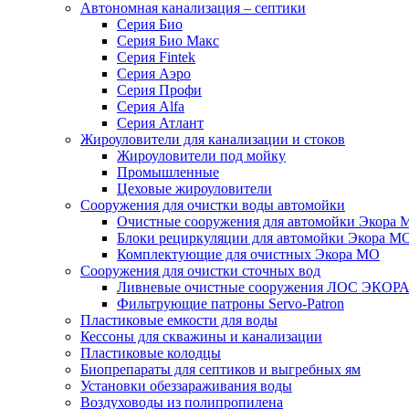
Автономная канализация – септики
Серия Био
Серия Био Макс
Серия Fintek
Серия Аэро
Серия Профи
Серия Alfa
Серия Атлант
Жироуловители для канализации и стоков
Жироуловители под мойку
Промышленные
Цеховые жироуловители
Сооружения для очистки воды автомойки
Очистные сооружения для автомойки Экора 
Блоки рециркуляции для автомойки Экора М
Комплектующие для очистных Экора МО
Сооружения для очистки сточных вод
Ливневые очистные сооружения ЛОС ЭКОР
Фильтрующие патроны Servo-Patron
Пластиковые емкости для воды
Кессоны для скважины и канализации
Пластиковые колодцы
Биопрепараты для септиков и выгребных ям
Установки обеззараживания воды
Воздуховоды из полипропилена