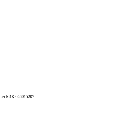
вич
БИК 046015207