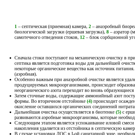
1
– септическая (приемная) камера,
2
– анаэробный биоре
биологической загрузки (ершевая загрузка),
8
– аэратор (
самотечного отведения стоков,
12
– блок сорбционной уг
Сначала стоки поступают на механическую очистку в пр
септика является подготовка воды для дальнейшей очист
некоторые органические вещества как источник питания. 
(аэробная).
Особенно важным при анаэробной очистке является удал
продуцируемых микроорганизмами, происходит образовани
неорганического азота переходит во вновь образующиеся
Затем сточные воды, содержащие аммонийный азот пост
формы. Во вторичном отстойнике
(4)
происходит осажден
окисление оставшихся органических соединений нитрата
Дальнейшая очистка осуществляется в биотенке
(5)
с ерш
развиваются аэробные микроорганизмы, которые необход
Следующим этапом является успокаивание иловой смеси 
накопления удаляется из отстойника в септическую камер
В случае установки ЛОС в I-ой санитарной зоне, необхо