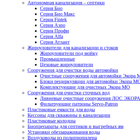
Автономная канализация – септики
Серия Био
Серия Био Макс
Серия Fintek
Серия Аэро
Серия Профи
Серия Alfa
Серия Атлант
Жироуловители для канализации и стоков
Жироуловители под мойку
Промышленные
Цеховые жироуловители
Сооружения для очистки воды автомойки
Очистные сооружения для автомойки Экора 
Блоки рециркуляции для автомойки Экора М
Комплектующие для очистных Экора МО
Сооружения для очистки сточных вод
Ливневые очистные сооружения ЛОС ЭКОР
Фильтрующие патроны Servo-Patron
Пластиковые емкости для воды
Кессоны для скважины и канализации
Пластиковые колодцы
Биопрепараты для септиков и выгребных ям
Установки обеззараживания воды
Воздуховоды из полипропилена