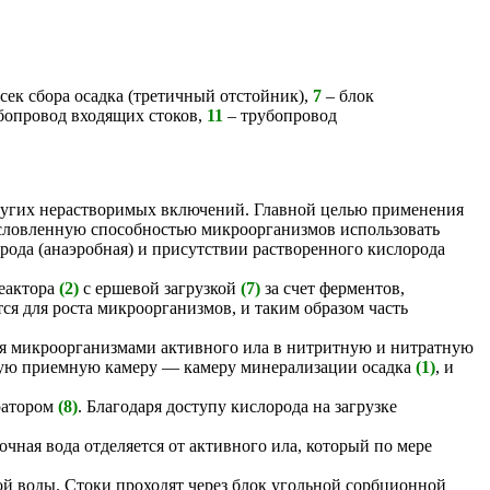
сек сбора осадка (третичный отстойник),
7
– блок
бопровод входящих стоков,
11
– трубопровод
других нерастворимых включений. Главной целью применения
бусловленную способностью микроорганизмов использовать
орода (анаэробная) и присутствии растворенного кислорода
реактора
(2)
с ершевой загрузкой
(7)
за счет ферментов,
я для роста микроорганизмов, и таким образом часть
ия микроорганизмами активного ила в нитритную и нитратную
вую приемную камеру — камеру минерализации осадка
(1)
, и
эратором
(8)
. Благодаря доступу кислорода на загрузке
очная вода отделяется от активного ила, который по мере
ой воды. Стоки проходят через блок угольной сорбционной