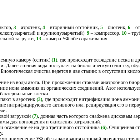
актор,
3
– аэротенк,
4
– вторичный отстойник,
5
– биотенк,
6
– от
мелкопузырчатый и крупнопузырчатый),
9
– компрессор,
10
– тру
ольной загрузки,
13
– камера УФ обеззараживания
иемную камеру (септик)
(1)
, где происходит осаждение песка и 
ки. Далее сточная вода поступает на биологическую очистку, о
Биологическая очистка ведется в две стадии: в отсутствии кисл
ение из воды азота. При прохождении стоками анаэробного био
е иона аммония из органических соединений. Азот используетс
 бактериальные клетки.
упают в аэротенк
(3)
, где происходит нитрификация иона аммон
ие нитрифицирующего активного ила, рециркуляция его в пер
ми.
овой загрузкой
(7)
, донная часть которого снабжена дисковым а
имы для поглощения и окисления загрязнений.
и осаждение ее на дно третичного отстойника
(6)
. Очищенная ст
у.
димо применение УФ обеззараживания и тонкой доочистки сточн