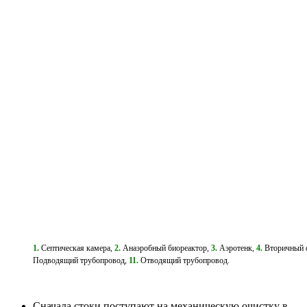
1.
Септическая камера,
2.
Анаэробный биореактор,
3.
Аэротенк,
4.
Вторичный 
Подводящий трубопровод,
11.
Отводящий трубопровод.
Сначала стоки поступают на механическую очистку в