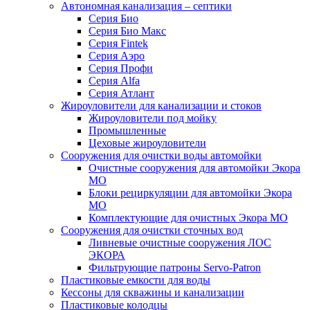
Автономная канализация – септики
Серия Био
Серия Био Макс
Серия Fintek
Серия Аэро
Серия Профи
Серия Alfa
Серия Атлант
Жироуловители для канализации и стоков
Жироуловители под мойку
Промышленные
Цеховые жироуловители
Сооружения для очистки воды автомойки
Очистные сооружения для автомойки Экора
МО
Блоки рециркуляции для автомойки Экора
МО
Комплектующие для очистных Экора МО
Сооружения для очистки сточных вод
Ливневые очистные сооружения ЛОС
ЭКОРА
Фильтрующие патроны Servo-Patron
Пластиковые емкости для воды
Кессоны для скважины и канализации
Пластиковые колодцы