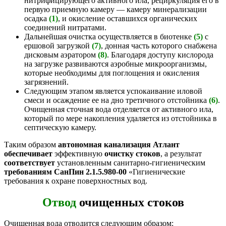
нитрифицирующего активного ила, рециркуляция его в
первую приемную камеру — камеру минерализации
осадка
(1)
, и окисление оставшихся органических
соединений нитратами.
Дальнейшая очистка осуществляется в биотенке
(5)
с
ершовой загрузкой
(7)
, донная часть которого снабжена
дисковым аэратором
(8)
. Благодаря доступу кислорода
на загрузке развиваются аэробные микроорганизмы,
которые необходимы для поглощения и окисления
загрязнений.
Следующим этапом является успокаивание иловой
смеси и осаждение ее на дно третичного отстойника
(6)
.
Очищенная сточная вода отделяется от активного ила,
который по мере накопления удаляется из отстойника в
септическую камеру.
Таким образом
автономная канализация Атлант
обеспечивает
эффективную
очистку стоков
, а результат
соответствует
установленным санитарно-гигиеническим
требованиям СанПин 2.1.5.980-00
«Гигиенические
требования к охране поверхностных вод.
Отвод
очищенных стоков
Очищенная вода отводится следующим образом: