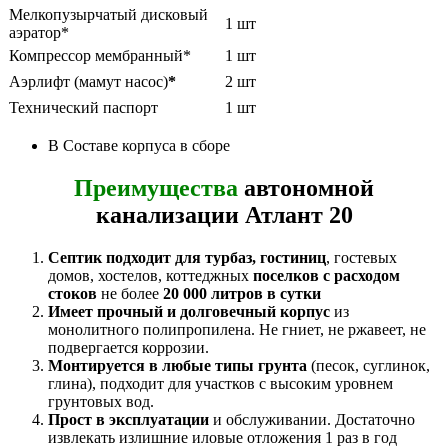
Мелкопузырчатый дисковый
1 шт
аэратор*
Компрессор мембранный*
1 шт
Аэрлифт (мамут насос)
*
2 шт
Технический паспорт
1 шт
В Составе корпуса в сборе
Преимущества
автономной
канализации Атлант 20
Септик подходит для турбаз, гостиниц
, гостевых
домов, хостелов, коттеджных
поселков
с расходом
стоков
не более
20 000 литров в сутки
Имеет прочный и долговечный корпус
из
монолитного полипропилена. Не гниет, не ржавеет, не
подвергается коррозии.
Монтируется в любые типы грунта
(песок, суглинок,
глина), подходит для участков с высоким уровнем
грунтовых вод.
Прост в эксплуатации
и обслуживании. Достаточно
извлекать излишние иловые отложения 1 раз в год