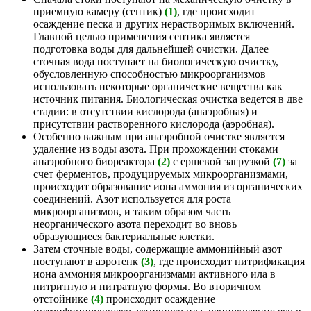
приемную камеру (септик)
(1)
, где происходит
осаждение песка и других нерастворимых включений.
Главной целью применения септика является
подготовка воды для дальнейшей очистки. Далее
сточная вода поступает на биологическую очистку,
обусловленную способностью микроорганизмов
использовать некоторые органические вещества как
источник питания. Биологическая очистка ведется в две
стадии: в отсутствии кислорода (анаэробная) и
присутствии растворенного кислорода (аэробная).
Особенно важным при анаэробной очистке является
удаление из воды азота. При прохождении стоками
анаэробного биореактора
(2)
с ершевой загрузкой
(7)
за
счет ферментов, продуцируемых микроорганизмами,
происходит образование иона аммония из органических
соединений. Азот используется для роста
микроорганизмов, и таким образом часть
неорганического азота переходит во вновь
образующиеся бактериальные клетки.
Затем сточные воды, содержащие аммонийный азот
поступают в аэротенк
(3)
, где происходит нитрификация
иона аммония микроорганизмами активного ила в
нитритную и нитратную формы. Во вторичном
отстойнике
(4)
происходит осаждение