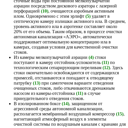
сточные воды при постоянной мелкопузырчатой
аэрации посредством дискового аэратора с лазерной
перфорацией
(10)
, очищаются аэробным активным
илом. Одновременно с этим эрлифт
(5)
удаляет в
септическую камеру излишки активного ила. В среднем,
уровень активного ила в аэротенке составляет около
20% от его объема. Таким образом, в процессе очистки
автономная канализация «АЭРО», автоматически
поддерживает оптимальную концентрацию ила в
камерах, создавая условия для качественной очистки
стоков.
Из камеры мелкопузырчатой аэрации
(4)
стоки
поступают в камеру отстойник-успокоитель
(11)
по
технологическим сепарирующим переливам
(12)
. Здесь
стоки окончательно освобождаются от содержащихся
примесей, отстаиваются и попадают к отводящему
патрубку
(13)
при самотечном варианте отведения
очищенных стоков, либо откачиваются дренажным
насосом из камеры-отстойника
(11)
в случае
принудительного отведения стоков.
В изолированном боксе
(14)
, защищенном от
агрессивной среды автономной канализации,
располагается мембранный воздушный компрессор
(15)
,
нагнетающий атмосферный воздух в элементы
очистной системы по воздушным каналам с кранами для