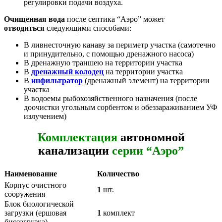
регулировки подачи воздуха.
Очищенная вода
после септика “Аэро” может
отводиться
следующими способами:
В ливнесточную канаву за периметр участка (самотечно
и принудительно, с помощью дренажного насоса)
В дренажную траншею на территории участка
В
дренажный колодец
на территории участка
В
инфильтратор
(дренажный элемент) на территории
участка
В водоемы рыбохозяйственного назначения (после
доочистки угольным сорбентом и обеззараживанием УФ
излучением)
Комплектация
автономной
канализации
серии “Аэро”
Наименование
Количество
Корпус очистного
1
шт.
сооружения
Блок биологической
загрузки (ершовая
1
комплект
биозагрузка)