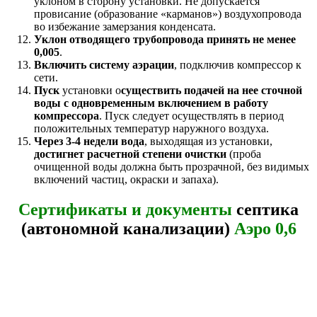
уклоном в сторону установки. Не допускается
провисание (образование «карманов») воздухопровода
во избежание замерзания конденсата.
Уклон отводящего трубопровода принять не менее
0,005
.
Включить систему аэрации
, подключив компрессор к
сети.
Пуск
установки о
существить подачей на нее сточной
воды с одновременным включением в работу
компрессора
. Пуск следует осуществлять в период
положительных температур наружного воздуха.
Через 3-4 недели вода
, выходящая из установки,
достигнет расчетной степени очистки
(проба
очищенной воды должна быть прозрачной, без видимых
включений частиц, окраски и запаха).
Сертификаты и документы
септика
(автономной канализации)
Аэро 0,6