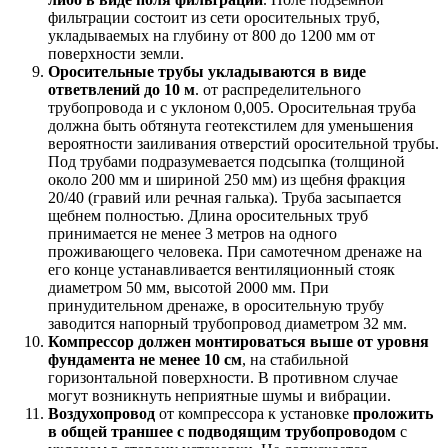
фильтрации состоит из сети оросительных труб,
укладываемых на глубину от 800 до 1200 мм от
поверхности земли.
Оросительные трубы укладываются в виде
ответвлений до 10 м
. от распределительного
трубопровода и с уклоном 0,005. Оросительная труба
должна быть обтянута геотекстилем для уменьшения
вероятности заиливания отверстий оросительной трубы.
Под трубами подразумевается подсыпка (толщиной
около 200 мм и шириной 250 мм) из щебня фракция
20/40 (гравий или речная галька). Труба засыпается
щебнем полностью. Длина оросительных труб
принимается не менее 3 метров на одного
проживающего человека. При самотечном дренаже на
его конце устанавливается вентиляционный стояк
диаметром 50 мм, высотой 2000 мм. При
принудительном дренаже, в оросительную трубу
заводится напорный трубопровод диаметром 32 мм.
Компрессор должен монтироваться выше от уровня
фундамента не менее 10 см
, на стабильной
горизонтальной поверхности. В противном случае
могут возникнуть неприятные шумы и вибрации.
Воздухопровод
от компрессора к установке
проложить
в общей траншее с подводящим трубопроводом
с