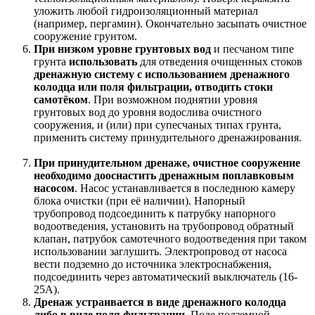
уложить любой гидроизоляционный материал
(например, пергамин). Окончательно засыпать очистное
сооружение грунтом.
При низком уровне грунтовых вод
и песчаном типе
грунта
использовать
для отведения очищенных стоков
дренажную систему с использованием дренажного
колодца или поля фильтрации, отводить стоки
самотёком
. При возможном поднятии уровня
грунтовых вод до уровня водослива очистного
сооружения, и (или) при супесчаных типах грунта,
применить систему принудительного дренажирования.
При принудительном дренаже, очистное сооружение
необходимо дооснастить дренажным поплавковым
насосом
. Насос устанавливается в последнюю камеру
блока очистки (при её наличии). Напорный
трубопровод подсоединить к патрубку напорного
водоотведения, установить на трубопровод обратный
клапан, патрубок самотечного водоотведения при таком
использовании заглушить. Электропровод от насоса
вести подземно до источника электроснабжения,
подсоединить через автоматический выключатель (16-
25А).
Дренаж устраивается в виде дренажного колодца
либо в виде поля фильтрации
. Поле подземной