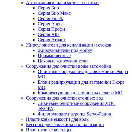
Автономная канализация – септики
Серия Био
Серия Био Макс
Серия Fintek
Серия Аэро
Серия Профи
Серия Alfa
Серия Атлант
Жироуловители для канализации и стоков
Жироуловители под мойку
Промышленные
Цеховые жироуловители
Сооружения для очистки воды автомойки
Очистные сооружения для автомойки Экора
МО
Блоки рециркуляции для автомойки Экора
МО
Комплектующие для очистных Экора МО
Сооружения для очистки сточных вод
Ливневые очистные сооружения ЛОС
ЭКОРА
Фильтрующие патроны Servo-Patron
Пластиковые емкости для воды
Кессоны для скважины и канализации
Пластиковые колодцы