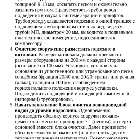
толщиной 9-13 мм, обсыпать песком и окончательно
засыпать грунтом. Предусмотреть трубопровод
подведения воздуха к системе аэрации и эрлифтов.
Трубопровод укладывается подземно в одной траншее с
подводящим трубопроводом сточных вод, ведется
трубой МП, диаметром 20 мм, выводится в подвальное
или техническое помещение, подсоединяется к
компрессору.
Очистное сооружение разместить
подземно
в
котлован
. Размеры котлована должны превышать
размеры оборудования на 200 мм с каждой стороны
(основание на 100 мм). Установить установку на
основание из уплотненного или утрамбованного песка
со щебнем (фракция 20/40 или 20/20; гранит или речная
галька), толщиной 100 мм, с соблюдением
горизонтального положения корпуса установки.
Подсоединить подводящий и отводящий самотечный
(напорный) трубопроводы.
Начать заполнение блока очистки водопроводной
водой до уровня водослива
. Одновременно
производить обсыпку корпуса снаружи песчано-
цементной смесью в пропорции 7:1 (песком), до верха
основной емкости блока очистки. Далее произвести
обсыпку емкости керамзитом (или утеплить другим
теплоизоляционным материалом). Поверх керамзита