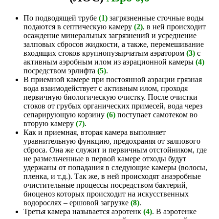
По подводящей трубе
(1)
загрязненные сточные воды
подаются в септическую камеру
(2)
, в ней происходит
осаждение минеральных загрязнений и усреднение
залповых сбросов жидкости, а также, перемешивание
входящих стоков крупнопузырчатым аэратором
(3)
с
активным аэробным илом из аэрационной камеры
(4)
посредством эрлифта
(5)
.
В приемной камере при постоянной аэрации грязная
вода взаимодействует с активным илом, проходя
первичную биологическую очистку. После очистки
стоков от грубых органических примесей, вода через
сепарирующую корзину
(6)
поступает самотеком во
вторую камеру
(7)
.
Как и приемная, вторая камера выполняет
уравнительную функцию, предохраняя от залпового
сброса. Она же служит и первичным отстойником, где
не размельченные в первой камере отходы будут
удержаны от попадания в следующие камеры (волосы,
пленка, и т.д.). Так же, в ней происходят анаэробные
очистительные процессы посредством бактерий,
биоценоз которых происходит на искусственных
водорослях – ершовой загрузке
(8)
.
Третья камера называется аэротенк
(4)
. В аэротенке