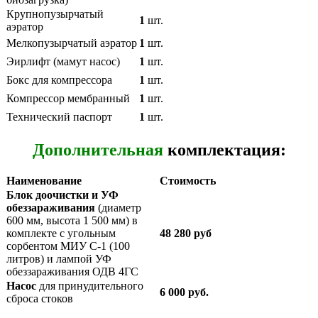
Крупнопузырчатый
1
шт.
аэратор
Мелкопузырчатый аэратор
1
шт.
Эирлифт (мамут насос)
1
шт.
Бокс для компрессора
1
шт.
Компрессор мембранный
1
шт.
Технический паспорт
1
шт.
Дополнительная
комплектация:
Наименование
Стоимость
Блок доочистки и УФ
обеззараживания
(диаметр
600 мм, высота 1 500 мм) в
комплекте с угольным
48 280 руб
сорбентом МИУ С-1 (100
литров) и лампой УФ
обеззараживания ОДВ 4ГС
Насос
для принудительного
6 000 руб.
сброса стоков