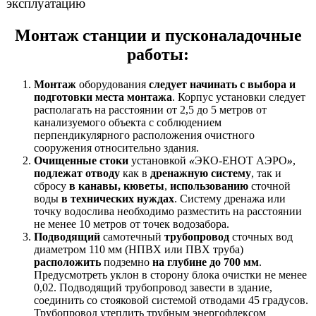
эксплуатацию
Монтаж станции и пусконаладочные
работы:
Монтаж
оборудования
следует начинать с выбора и
подготовки места монтажа
. Корпус установки следует
располагать на расстоянии от 2,5 до 5 метров от
канализуемого объекта с соблюдением
перпендикулярного расположения очистного
сооружения относительно здания.
Очищенные стоки
установкой
«
ЭКО-ЕНОТ АЭРО
»
,
подлежат отводу
как в
дренажную систему
, так и
сбросу
в канавы,
кюветы
,
использованию
сточной
воды
в технических нуждах
. Систему дренажа или
точку водослива необходимо разместить на расстоянии
не менее 10 метров от точек водозабора.
Подводящий
самотечный
трубопровод
сточных вод
диаметром 110 мм (НПВХ или ПВХ труба)
расположить
подземно
на глубине до 700 мм
.
Предусмотреть уклон в сторону блока очистки не менее
0,02. Подводящий трубопровод завести в здание,
соединить со стояковой системой отводами 45 градусов.
Трубопровод утеплить трубным энергофлексом