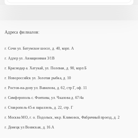
Адреса филиалов:
г. Сочи ул. Батумское шоссе, д. 40, корп. А
г. Адлер ул. Авиационная 3/1В
г. Краснодар а. Хатукай, ул. Полевая, д. 90, корп Б
г. Новороссийск ул. Золотая рыбка, д. 10
г. Ростов-на-дону ул. Вавилова, д. 62, стр Г, оф. 11
г. Симферополь с. Фонтаны, ул. Чкалова д. 67/4а
г. Ставрополь 45-я параллель, д. 22, стр. Г
г. Москва МО, г. о. Подольск, мкр. Климовск, Фабричный проезд, д. 2
г. Донецк ул Воинская, д. 16.А