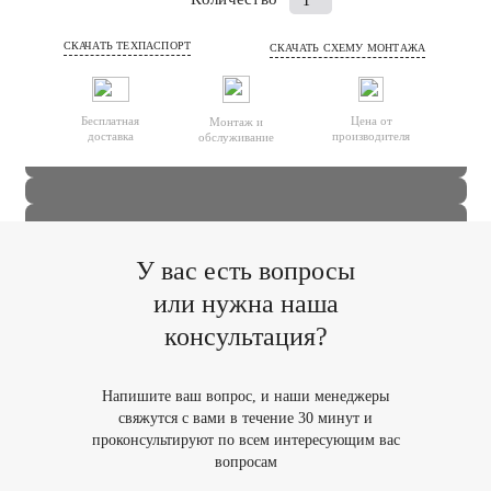
товара
СКАЧАТЬ ТЕХПАСПОРТ
СКАЧАТЬ СХЕМУ МОНТАЖА
Септик
(автономная
канализация)
Бесплатная
Цена от
Монтаж и
Аэро
доставка
производителя
обслуживание
1.5
У вас есть вопросы
или нужна наша
консультация?
Напишите ваш вопрос,
и наши менеджеры
свяжутся
с вами в течение 30 минут
и
проконсультируют по всем
интересующим вас
вопросам