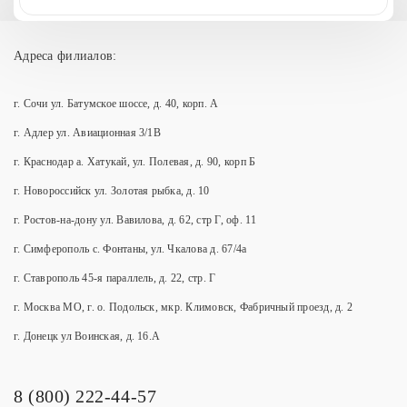
Адреса филиалов:
г. Сочи ул. Батумское шоссе, д. 40, корп. А
г. Адлер ул. Авиационная 3/1В
г. Краснодар а. Хатукай, ул. Полевая, д. 90, корп Б
г. Новороссийск ул. Золотая рыбка, д. 10
г. Ростов-на-дону ул. Вавилова, д. 62, стр Г, оф. 11
г. Симферополь с. Фонтаны, ул. Чкалова д. 67/4а
г. Ставрополь 45-я параллель, д. 22, стр. Г
г. Москва МО, г. о. Подольск, мкр. Климовск, Фабричный проезд, д. 2
г. Донецк ул Воинская, д. 16.А
8 (800) 222-44-57