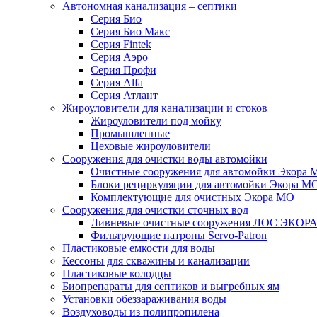
Автономная канализация – септики
Серия Био
Серия Био Макс
Серия Fintek
Серия Аэро
Серия Профи
Серия Alfa
Серия Атлант
Жироуловители для канализации и стоков
Жироуловители под мойку
Промышленные
Цеховые жироуловители
Сооружения для очистки воды автомойки
Очистные сооружения для автомойки Экора 
Блоки рециркуляции для автомойки Экора М
Комплектующие для очистных Экора МО
Сооружения для очистки сточных вод
Ливневые очистные сооружения ЛОС ЭКОР
Фильтрующие патроны Servo-Patron
Пластиковые емкости для воды
Кессоны для скважины и канализации
Пластиковые колодцы
Биопрепараты для септиков и выгребных ям
Установки обеззараживания воды
Воздуховоды из полипропилена