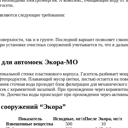
 необходима электроэнергия. А комплекс, очищающий воду от з
госети.
являются следующие требования:
оверхности, так и в грунте. Последний вариант позволяет сэко
При установке очистных сооружений учитывается то, что в даль
 для автомоек Экора-МО
тикальной стенке пластикового корпуса. Гаситель разбивает мо
тепродуктов. Плавающий мусор (ветки, листья) остается на пов
ия сточная вода проходит блок фильтрации для механического 
отсек с керамзитной засыпкой. При прохождении через керамзит
ств. Доочистка воды происходит при прохождении через актив
х сооружений “Экора”
Показатель
Исходные, мг/л
После Экора, мг/л
Взвешенные вещества
500
10