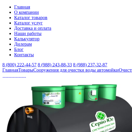
Главная
О компании
Каталог товаров
Каталог услуг
Доставка и оплата
Наши работы
Калькулятор
Дилерам
Блог
Контакты
8 (800) 222-44-57
8 (988) 243-88-33
8 (988) 237-32-87
Главная
Товары
Сооружения для очистки воды автомойки
Очист