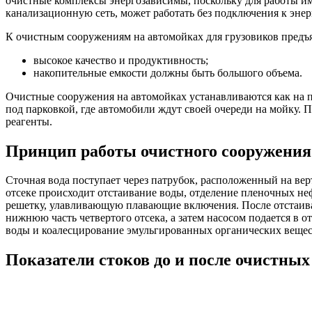
очистные комплексы энергозависимы, поскольку для работы им
канализационную сеть, может работать без подключения к энер
К очистным сооружениям на автомойках для грузовиков предъ
высокое качество и продуктивность;
накопительные емкости должны быть большого объема.
Очистные сооружения на автомойках устанавливаются как на п
под парковкой, где автомобили ждут своей очереди на мойку. 
реагенты.
Принцип работы очистного сооружения
Сточная вода поступает через патрубок, расположенный на вер
отсеке происходит отстаивание воды, отделение пленочных неф
решетку, улавливающую плавающие включения. После отстаиван
нижнюю часть четвертого отсека, а затем насосом подается в 
воды и коалесцирование эмульгированных органических веще
Показатели стоков до и после очистны