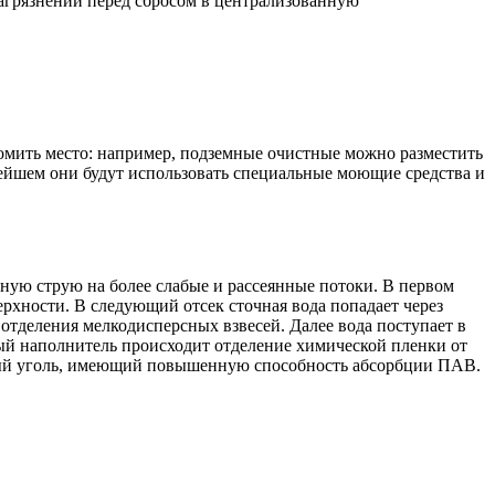
агрязнений перед сбросом в централизованную
номить место: например, подземные очистные можно разместить
нейшем они будут использовать специальные моющие средства и
щную струю на более слабые и рассеянные потоки. В первом
ерхности. В следующий отсек сточная вода попадает через
отделения мелкодисперсных взвесей. Далее вода поступает в
ный наполнитель происходит отделение химической пленки от
ный уголь, имеющий повышенную способность абсорбции ПАВ.