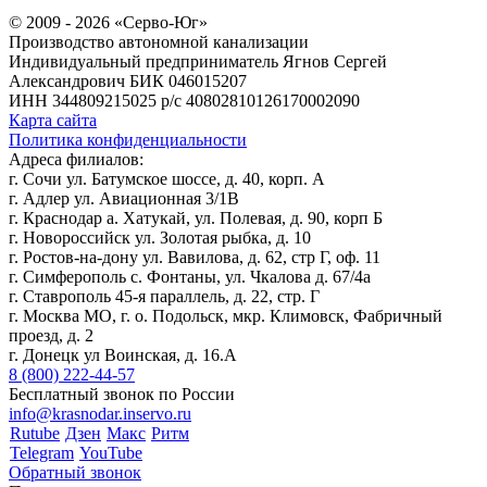
© 2009 - 2026 «Серво-Юг»
Производство автономной канализации
Индивидуальный предприниматель Ягнов Сергей
Александрович
БИК 046015207
ИНН 344809215025
р/с 40802810126170002090
Карта сайта
Политика конфиденциальности
Адреса филиалов:
г. Сочи ул. Батумское шоссе, д. 40, корп. А
г. Адлер ул. Авиационная 3/1В
г. Краснодар а. Хатукай, ул. Полевая, д. 90, корп Б
г. Новороссийск ул. Золотая рыбка, д. 10
г. Ростов-на-дону ул. Вавилова, д. 62, стр Г, оф. 11
г. Симферополь с. Фонтаны, ул. Чкалова д. 67/4а
г. Ставрополь 45-я параллель, д. 22, стр. Г
г. Москва МО, г. о. Подольск, мкр. Климовск, Фабричный
проезд, д. 2
г. Донецк ул Воинская, д. 16.А
8 (800) 222-44-57
Бесплатный звонок по России
info@krasnodar.inservo.ru
Rutube
Дзен
Макс
Ритм
Telegram
YouTube
Обратный звонок