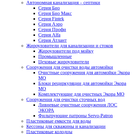
Автономная канализация – септики
Серия Био
Серия Био Макс
Серия Fintek
Серия Аэро
Серия Профи
Серия Alfa
Серия Атлант
Жироуловители для канализации и стоков
Жироуловители под мойку
Промышленные
Цеховые жироуловители
Сооружения для очистки воды автомойки
Очистные сооружения для автомойки Экора
МО
Блоки рециркуляции для автомойки Экора
МО
Комплектующие для очистных Экора МО
Сооружения для очистки сточных вод
Ливневые очистные сооружения ЛОС
ЭКОРА
Фильтрующие патроны Servo-Patron
Пластиковые емкости для воды
Кессоны для скважины и канализации
Пластиковые колодцы