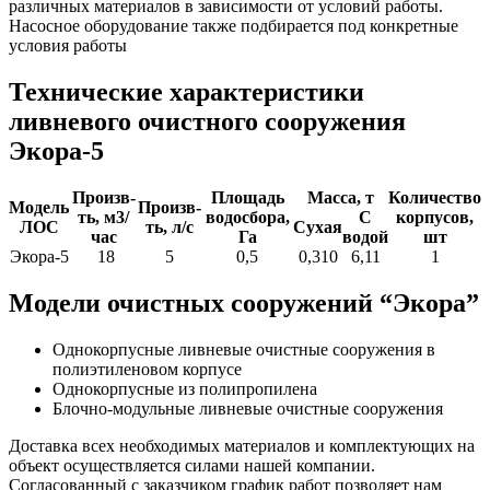
различных материалов в зависимости от условий работы.
Насосное оборудование также подбирается под конкретные
условия работы
Технические характеристики
ливневого очистного сооружения
Экора-5
Произв-
Площадь
Масса, т
Количество
Модель
Произв-
ть, м3/
водосбора,
С
корпусов,
ЛОС
ть, л/с
Сухая
час
Га
водой
шт
Экора-5
18
5
0,5
0,310
6,11
1
Модели очистных сооружений “Экора”
Однокорпусные ливневые очистные сооружения в
полиэтиленовом корпусе
Однокорпусные из полипропилена
Блочно-модульные ливневые очистные сооружения
Доставка всех необходимых материалов и комплектующих на
объект осуществляется силами нашей компании.
Согласованный с заказчиком график работ позволяет нам