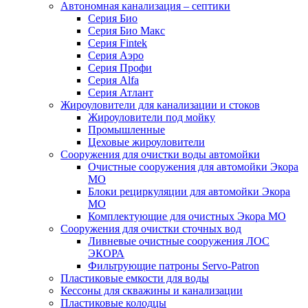
Автономная канализация – септики
Серия Био
Серия Био Макс
Серия Fintek
Серия Аэро
Серия Профи
Серия Alfa
Серия Атлант
Жироуловители для канализации и стоков
Жироуловители под мойку
Промышленные
Цеховые жироуловители
Сооружения для очистки воды автомойки
Очистные сооружения для автомойки Экора
МО
Блоки рециркуляции для автомойки Экора
МО
Комплектующие для очистных Экора МО
Сооружения для очистки сточных вод
Ливневые очистные сооружения ЛОС
ЭКОРА
Фильтрующие патроны Servo-Patron
Пластиковые емкости для воды
Кессоны для скважины и канализации
Пластиковые колодцы