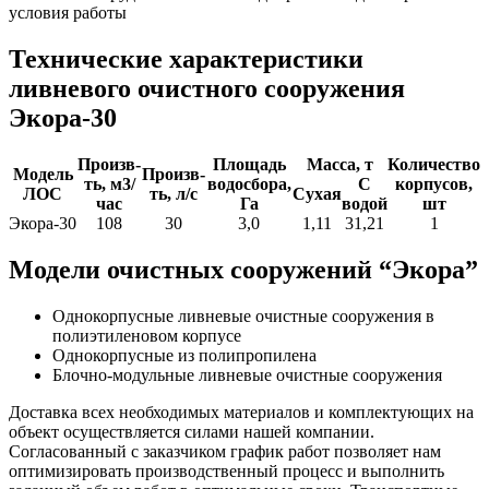
условия работы
Технические характеристики
ливневого очистного сооружения
Экора-30
Произв-
Площадь
Масса, т
Количество
Модель
Произв-
ть, м3/
водосбора,
С
корпусов,
ЛОС
ть, л/с
Сухая
час
Га
водой
шт
Экора-30
108
30
3,0
1,11
31,21
1
Модели очистных сооружений “Экора”
Однокорпусные ливневые очистные сооружения в
полиэтиленовом корпусе
Однокорпусные из полипропилена
Блочно-модульные ливневые очистные сооружения
Доставка всех необходимых материалов и комплектующих на
объект осуществляется силами нашей компании.
Согласованный с заказчиком график работ позволяет нам
оптимизировать производственный процесс и выполнить