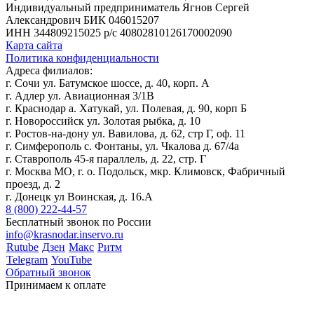
Индивидуальный предприниматель Ягнов Сергей
Александрович
БИК 046015207
ИНН 344809215025
р/с 40802810126170002090
Карта сайта
Политика конфиденциальности
Адреса филиалов:
г. Сочи ул. Батумское шоссе, д. 40, корп. А
г. Адлер ул. Авиационная 3/1В
г. Краснодар а. Хатукай, ул. Полевая, д. 90, корп Б
г. Новороссийск ул. Золотая рыбка, д. 10
г. Ростов-на-дону ул. Вавилова, д. 62, стр Г, оф. 11
г. Симферополь с. Фонтаны, ул. Чкалова д. 67/4а
г. Ставрополь 45-я параллель, д. 22, стр. Г
г. Москва МО, г. о. Подольск, мкр. Климовск, Фабричный
проезд, д. 2
г. Донецк ул Воинская, д. 16.А
8 (800) 222-44-57
Бесплатный звонок по России
info@krasnodar.inservo.ru
Rutube
Дзен
Макс
Ритм
Telegram
YouTube
Обратный звонок
Принимаем к оплате