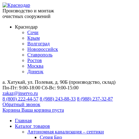
Производство и монтаж
очистных сооружений
Краснодар
Сочи
Крым
Волгоград
Новороссийск
Ставрополь
Ростов
Москва
Донецк
а. Хатукай, ул. Полевая, д. 90Б (производство, склад)
Пн-Пт:
9:00-18:00
Сб-Вс:
9:00-15:00
zakaz@inservo.ru
8 (800) 222-44-57
8 (988) 243-88-33
8 (988) 237-32-87
Обратный звонок
Корзина
Ваша корзина пуста
Главная
Каталог товаров
Автономная канализация – септики
Серия Био