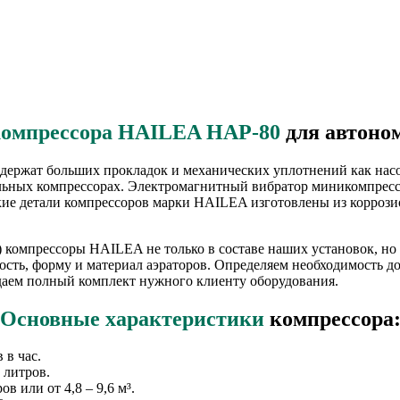
компрессора HAILEA HAP-80
для автоно
ержат больших прокладок и механических уплотнений как насо
ельных компрессорах. Электромагнитный вибратор миникомпресс
ие детали компрессоров марки HAILEA изготовлены из коррози
компрессоры HAILEA не только в составе наших установок, но и
сть, форму и материал аэраторов. Определяем необходимость д
родаем полный комплект нужного клиенту оборудования.
Основные характеристики
компрессора
 в час.
 литров.
в или от 4,8 – 9,6 м³.