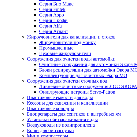
Серия Био Макс
Серия Fintek
Серия Аэро
Серия Профи
Серия Alfa
Серия Атлант
Жироуловители для канализации и стоков
Жироуловители под мойку
Промышленные
Цеховые жироуловители
Сооружения для очистки воды автомойки
Очистные сооружения для автомойки Экора 
Блоки рециркуляции для автомойки Экора М
Комплектующие для очистных Экора МО
Сооружения для очистки сточных вод
Ливневые очистные сооружения ЛОС ЭКОР
Фильтрующие патроны Servo-Patron
Пластиковые емкости для воды
Кессоны для скважины и канализации
Пластиковые колодцы
Биопрепараты для септиков и выгребных ям
Установки обеззараживания воды
Воздуховоды из полипропилена
Ерши для биозагрузки
Мини компрессоры