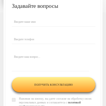
Задавайте вопросы
У вас есть вопросы
Введите ваше имя
или нужна наша
консультация?
Введите телефон
Напишите ваш вопрос,
и наши менеджеры
свяжутся
с вами в течение 30 минут
и
Введите ваш вопрос...
проконсультируют по всем
интересующим вас
вопросам
Нажимая на кнопку, вы даете согласие на обработку своих
персональных данных и соглашаетесь с
политикой