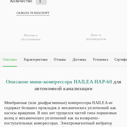
Количество
Количество
товара
СКАЧАТЬ ТЕХПАСПОРТ
Компрессор
HAILEA
HAP-
60
Цена от
Монтаж и
производителя
обслуживание
Описание
Характеристики
Отзывы
Доставка
Установка
Сертиф
Описание мини-компрессора HAILEA HAP-60
для
автономной канализации
Мембранные (или диафрагменные) компрессоры HAILEA не
содержат больших прокладок и механических уплотнений как
насосы вращения. В них нет трущихся частей типа поршневых
колец и механических уплотнений как на возвратно-
поступательных компрессорах. Электромагнитный вибратор