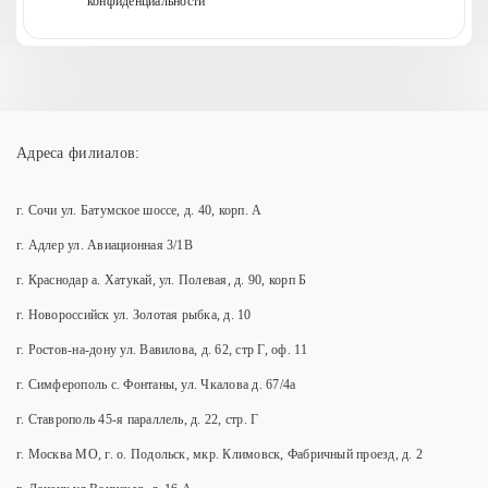
конфиденциальности
Адреса филиалов:
г. Сочи ул. Батумское шоссе, д. 40, корп. А
г. Адлер ул. Авиационная 3/1В
г. Краснодар а. Хатукай, ул. Полевая, д. 90, корп Б
г. Новороссийск ул. Золотая рыбка, д. 10
г. Ростов-на-дону ул. Вавилова, д. 62, стр Г, оф. 11
г. Симферополь с. Фонтаны, ул. Чкалова д. 67/4а
г. Ставрополь 45-я параллель, д. 22, стр. Г
г. Москва МО, г. о. Подольск, мкр. Климовск, Фабричный проезд, д. 2