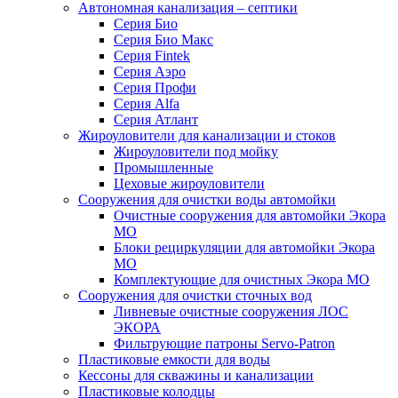
Автономная канализация – септики
Серия Био
Серия Био Макс
Серия Fintek
Серия Аэро
Серия Профи
Серия Alfa
Серия Атлант
Жироуловители для канализации и стоков
Жироуловители под мойку
Промышленные
Цеховые жироуловители
Сооружения для очистки воды автомойки
Очистные сооружения для автомойки Экора
МО
Блоки рециркуляции для автомойки Экора
МО
Комплектующие для очистных Экора МО
Сооружения для очистки сточных вод
Ливневые очистные сооружения ЛОС
ЭКОРА
Фильтрующие патроны Servo-Patron
Пластиковые емкости для воды
Кессоны для скважины и канализации
Пластиковые колодцы