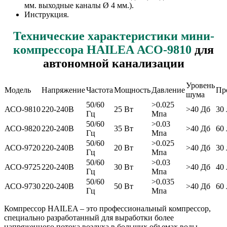
мм. выходные каналы Ø 4 мм.).
Инструкция.
Технические характеристики мини-
компрессора HAILEA АСО-9810
для
автономной канализации
Уровень
Модель
Напряжение
Частота
Мощность
Давление
Пр
шума
50/60
>0.025
АСО-9810
220-240В
25 Вт
>40 Дб
30
Гц
Мпа
50/60
>0.03
АСО-9820
220-240В
35 Вт
>40 Дб
60
Гц
Мпа
50/60
>0.025
АСО-9720
220-240В
20 Вт
>40 Дб
30
Гц
Мпа
50/60
>0.03
АСО-9725
220-240В
30 Вт
>40 Дб
40
Гц
Мпа
50/60
>0.035
АСО-9730
220-240В
50 Вт
>40 Дб
60
Гц
Мпа
Компрессор HAILEA – это профессиональный компрессор,
специально разработанный для выработки более
напряженного потока воздуха в больших объемах воды.