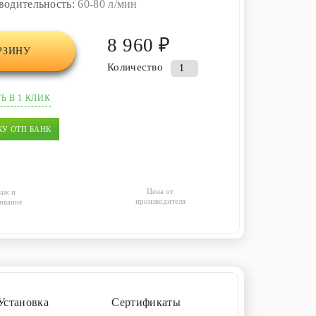
водительность:
60-80 л/мин
8 960 ₽
РЗИНУ
Количество
Количество
товара
Ь В 1 КЛИК
Ремкомплект
для
КУ ОТП БАНК
компрессора
HIBLOW
HP-
60/80
Цена от
аж и
производителя
ивание
Установка
Сертификаты