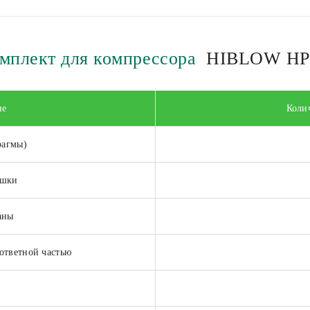
мплект для компрессора
HIBLOW HP-
ие
Колич
рагмы)
ышки
аны
ответной частью