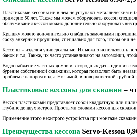
Пластиковые кессоны ни в чем не уступают металлическим и бе
примерно 50 лет. Также мы можем оборудовать кессон специал
обслуживания кессон можно дополнительно оборудовать внутр
Крышку можно дополнительно снабдить замочными проушинами
сбоку анкерные проушины, специально для того, чтобы они не 
Кессоны – изделия универсальные. Их можно использовать не т
банок и т.д. Также, их часто устанавливают на автомойки, что
Водоснабжение частных домов и загородных дач – один из са
бурение собственной скважины, которая позволяет быть незав
проблем с напором воды. Но зимой, в поверхностной трубной р
Пластиковые кессоны для скважин
– чт
Кессон пластиковый представляет собой квадратную или цилин
глубине до двух метров. Простыми словами кессон для скважи
Применение этого нехитрого устройства при монтаже скважин
Преимущества кессона
Servo-Kesson 0,9