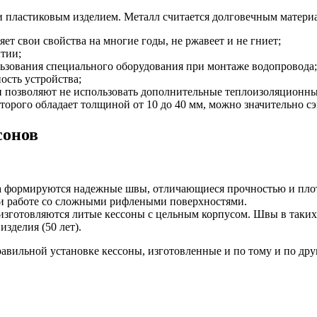
и пластиковым изделием. Металл считается долговечным матери
ет свои свойства на многие годы, не ржавеет и не гниет;
тии;
ользования специального оборудования при монтаже водопровода;
сть устройства;
и позволяют не использовать дополнительные теплоизоляционны
торого обладает толщиной от 10 до 40 мм, можно значительно с
сонов
ха формируются надежные швы, отличающиеся прочностью и пло
при работе со сложными рифлеными поверхностями.
изготовляются литые кессоны с цельным корпусом. Швы в таких
зделия (50 лет).
авильной установке кессоны, изготовленные и по тому и по дру