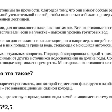
тонным по прочности, благодаря тому, что они имеют особые реб
ьной утеплительной полкой, чтобы полностью избежать промерз
енней лестницей.
, для возможности навешивания замков. Все пластиковые кесс
всплывали, если на участке – высокий уровень грунтовых вод.
олько для скважины и канализации, но и например, в погребе и
бы в них попадала грязная вода, стекающая с моющихся автомоби
мых актуальных вопросов. Подводкой водопровода каждый заним
исимым от других источников водоснабжения на долгие годы. С
азводке вода может перемерзать. Монтировка пластикового кесс
о это такое?
дрическую емкость, дно которой герметично фиксируется на об
н – это канализационный связной колодец.
ы, препятствует промерзанию воды зимой и защищает систему в
6*2,5