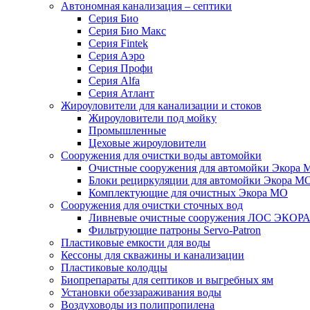
Автономная канализация – септики
Серия Био
Серия Био Макс
Серия Fintek
Серия Аэро
Серия Профи
Серия Alfa
Серия Атлант
Жироуловители для канализации и стоков
Жироуловители под мойку
Промышленные
Цеховые жироуловители
Сооружения для очистки воды автомойки
Очистные сооружения для автомойки Экора 
Блоки рециркуляции для автомойки Экора М
Комплектующие для очистных Экора МО
Сооружения для очистки сточных вод
Ливневые очистные сооружения ЛОС ЭКОР
Фильтрующие патроны Servo-Patron
Пластиковые емкости для воды
Кессоны для скважины и канализации
Пластиковые колодцы
Биопрепараты для септиков и выгребных ям
Установки обеззараживания воды
Воздуховоды из полипропилена