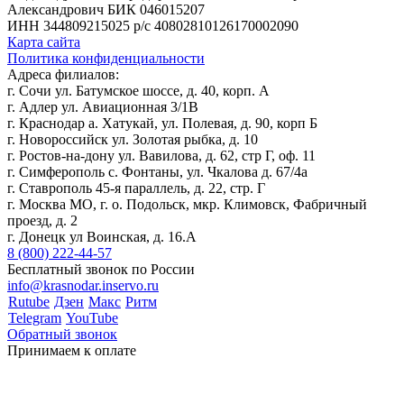
Александрович
БИК 046015207
ИНН 344809215025
р/с 40802810126170002090
Карта сайта
Политика конфиденциальности
Адреса филиалов:
г. Сочи ул. Батумское шоссе, д. 40, корп. А
г. Адлер ул. Авиационная 3/1В
г. Краснодар а. Хатукай, ул. Полевая, д. 90, корп Б
г. Новороссийск ул. Золотая рыбка, д. 10
г. Ростов-на-дону ул. Вавилова, д. 62, стр Г, оф. 11
г. Симферополь с. Фонтаны, ул. Чкалова д. 67/4а
г. Ставрополь 45-я параллель, д. 22, стр. Г
г. Москва МО, г. о. Подольск, мкр. Климовск, Фабричный
проезд, д. 2
г. Донецк ул Воинская, д. 16.А
8 (800) 222-44-57
Бесплатный звонок по России
info@krasnodar.inservo.ru
Rutube
Дзен
Макс
Ритм
Telegram
YouTube
Обратный звонок
Принимаем к оплате