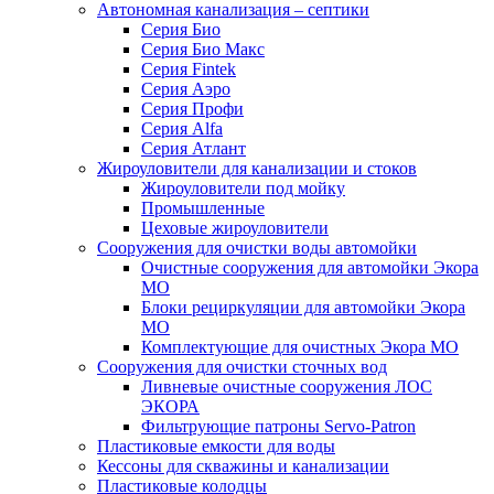
Автономная канализация – септики
Серия Био
Серия Био Макс
Серия Fintek
Серия Аэро
Серия Профи
Серия Alfa
Серия Атлант
Жироуловители для канализации и стоков
Жироуловители под мойку
Промышленные
Цеховые жироуловители
Сооружения для очистки воды автомойки
Очистные сооружения для автомойки Экора
МО
Блоки рециркуляции для автомойки Экора
МО
Комплектующие для очистных Экора МО
Сооружения для очистки сточных вод
Ливневые очистные сооружения ЛОС
ЭКОРА
Фильтрующие патроны Servo-Patron
Пластиковые емкости для воды
Кессоны для скважины и канализации
Пластиковые колодцы