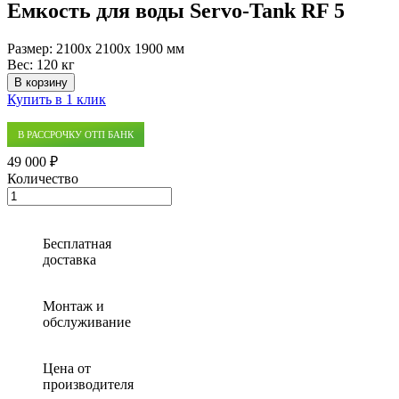
Емкость для воды Servo-Tank RF 5
Размер:
2100x 2100x 1900 мм
Вес:
120 кг
В корзину
Купить в 1 клик
В РАССРОЧКУ ОТП БАНК
49 000 ₽
Количество
Количество
товара
Емкость
для
Бесплатная
воды
доставка
Servo-
Tank
RF
Монтаж и
5
обслуживание
Цена от
производителя