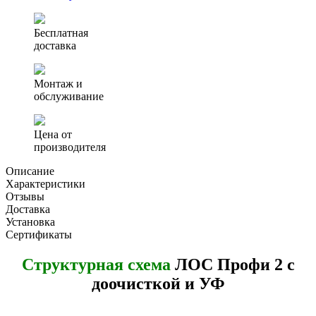
(ЛОС)
Профи
2
Бесплатная
с
доставка
доочисткой
и
УФ
Монтаж и
обеззараживанием
обслуживание
Цена от
производителя
Описание
Характеристики
Отзывы
Доставка
Установка
Сертификаты
Структурная схема
ЛОС Профи 2 с
доочисткой и УФ