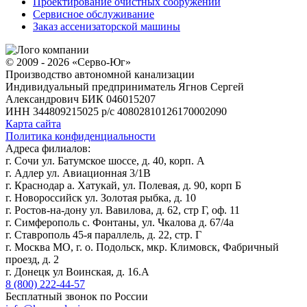
Проектирование очистных сооружений
Сервисное обслуживание
Заказ ассенизаторской машины
© 2009 - 2026 «Серво-Юг»
Производство автономной канализации
Индивидуальный предприниматель Ягнов Сергей
Александрович
БИК 046015207
ИНН 344809215025
р/с 40802810126170002090
Карта сайта
Политика конфиденциальности
Адреса филиалов:
г. Сочи ул. Батумское шоссе, д. 40, корп. А
г. Адлер ул. Авиационная 3/1В
г. Краснодар а. Хатукай, ул. Полевая, д. 90, корп Б
г. Новороссийск ул. Золотая рыбка, д. 10
г. Ростов-на-дону ул. Вавилова, д. 62, стр Г, оф. 11
г. Симферополь с. Фонтаны, ул. Чкалова д. 67/4а
г. Ставрополь 45-я параллель, д. 22, стр. Г
г. Москва МО, г. о. Подольск, мкр. Климовск, Фабричный
проезд, д. 2
г. Донецк ул Воинская, д. 16.А
8 (800) 222-44-57
Бесплатный звонок по России