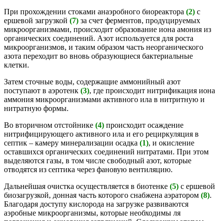
При прохождении стоками анаэробного биореактора
(2)
с
ершевой загрузкой
(7)
за счет ферментов, продуцируемых
микроорганизмами, происходит образование иона амония из
органических соединений. Азот используется для роста
микроорганизмов, и таким образом часть неорганического
азота переходит во вновь образующиеся бактериальные
клетки.
Затем сточные воды, содержащие аммонийный азот
поступают в аэротенк
(3)
, где происходит нитрификация иона
аммония микроорганизмами активного ила в нитритную и
нитратную формы.
Во вторичном отстойнике
(4)
происходит осаждение
нитрифицирующего активного ила и его рециркуляция в
септик – камеру минерализации осадка
(1)
, и окисление
оставшихся органических соединений нитратами. При этом
выделяются газы, в том числе свободный азот, которые
отводятся из септика через фановую вентиляцию.
Дальнейшая очистка осуществляется в биотенке
(5)
с ершевой
биозагрузкой, донная часть которого снабжена аэратором
(8)
.
Благодаря доступу кислорода на загрузке развиваются
аэробные микроорганизмы, которые необходимы ля