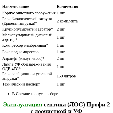
Наименование
Количество
Корпус очистного сооружения
1 шт
Блок биологической загрузки
2 комплекта
(Ершевая загрузка)*
Крупнопузырчатый аэратор*
2 шт
Мелкопузырчатый дисковый
1 шт
аэратор*
Компрессор мембранный*
1 шт
Бокс под компрессор
1 шт
Аэрлифт (мамут насос)
*
2 шт
Лампа УФ обеззараживания
1 шт
ОДВ 4ГС*
Блок сорбционной угольной
150 литров
загрузки*
Технический паспорт
1 шт
В Составе корпуса в сборе
Эксплуатация
септика (ЛОС) Профи 2
с доочисткой и УФ