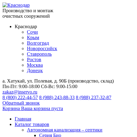
Производство и монтаж
очистных сооружений
Краснодар
Сочи
Крым
Волгоград
Новороссийск
Ставрополь
Ростов
Москва
Донецк
а. Хатукай, ул. Полевая, д. 90Б (производство, склад)
Пн-Пт:
9:00-18:00
Сб-Вс:
9:00-15:00
zakaz@inservo.ru
8 (800) 222-44-57
8 (988) 243-88-33
8 (988) 237-32-87
Обратный звонок
Корзина
Ваша корзина пуста
Главная
Каталог товаров
Автономная канализация – септики
Серия Био