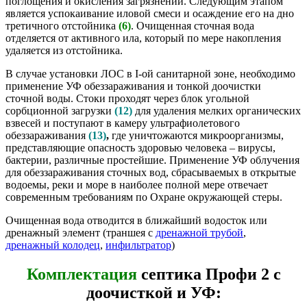
поглощения и окисления загрязнений. Следующим этапом
является успокаивание иловой смеси и осаждение его на дно
третичного отстойника
(6)
. Очищенная сточная вода
отделяется от активного ила, который по мере накопления
удаляется из отстойника.
В случае установки ЛОС в I-ой санитарной зоне, необходимо
применение УФ обеззараживания и тонкой доочистки
сточной воды. Стоки проходят через блок угольной
сорбционной загрузки
(12)
для удаления мелких органических
взвесей и поступают в камеру ультрафиолетового
обеззараживания
(13)
,
где уничтожаются микроорганизмы,
представляющие опасность здоровью человека – вирусы,
бактерии, различные простейшие. Применение УФ облучения
для обеззараживания сточных вод, сбрасываемых в открытые
водоемы, реки и море в наиболее полной мере отвечает
современным требованиям по Охране окружающей стеры.
Очищенная вода отводится в ближайший водосток или
дренажный элемент (траншея с
дренажной трубой
,
дренажный колодец
,
инфильтратор
)
Комплектация
септика Профи 2 с
доочисткой и УФ: