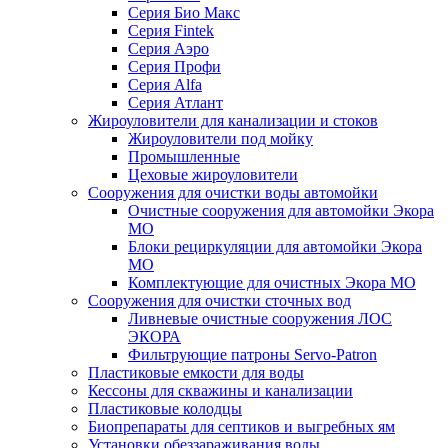
Серия Био Макс
Серия Fintek
Серия Аэро
Серия Профи
Серия Alfa
Серия Атлант
Жироуловители для канализации и стоков
Жироуловители под мойку
Промышленные
Цеховые жироуловители
Сооружения для очистки воды автомойки
Очистные сооружения для автомойки Экора
МО
Блоки рециркуляции для автомойки Экора
МО
Комплектующие для очистных Экора МО
Сооружения для очистки сточных вод
Ливневые очистные сооружения ЛОС
ЭКОРА
Фильтрующие патроны Servo-Patron
Пластиковые емкости для воды
Кессоны для скважины и канализации
Пластиковые колодцы
Биопрепараты для септиков и выгребных ям
Установки обеззараживания воды