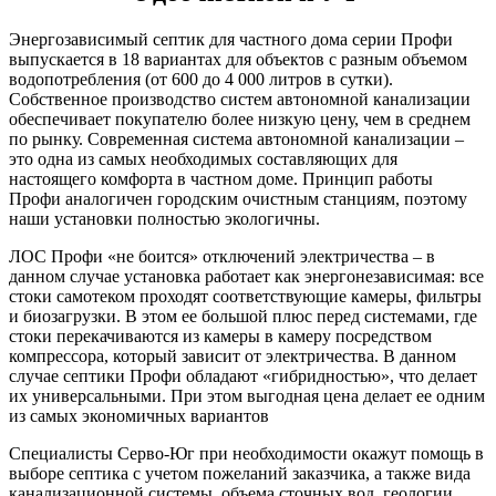
Энергозависимый септик для частного дома серии Профи
выпускается в 18 вариантах для объектов с разным объемом
водопотребления (от 600 до 4 000 литров в сутки).
Собственное производство систем автономной канализации
обеспечивает покупателю более низкую цену, чем в среднем
по рынку. Современная система автономной канализации –
это одна из самых необходимых составляющих для
настоящего комфорта в частном доме. Принцип работы
Профи аналогичен городским очистным станциям, поэтому
наши установки полностью экологичны.
ЛОС Профи «не боится» отключений электричества – в
данном случае установка работает как энергонезависимая: все
стоки самотеком проходят соответствующие камеры, фильтры
и биозагрузки. В этом ее большой плюс перед системами, где
стоки перекачиваются из камеры в камеру посредством
компрессора, который зависит от электричества. В данном
случае септики Профи обладают «гибридностью», что делает
их универсальными. При этом выгодная цена делает ее одним
из самых экономичных вариантов
Специалисты Серво-Юг при необходимости окажут помощь в
выборе септика с учетом пожеланий заказчика, а также вида
канализационной системы, объема сточных вод, геологии