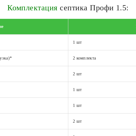
Комплектация
септика Профи 1.5:
ие
1 шт
узка)*
2 комплекта
2 шт
1 шт
1 шт
2 шт