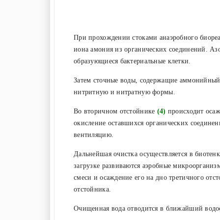
При прохождении стоками анаэробного биоре
иона амония из органических соединений. Азо
образующиеся бактериальные клетки.
Затем сточные воды, содержащие аммонийный 
нитритную и нитратную формы.
Во вторичном отстойнике
(4)
происходит осаж
окисление оставшихся органических соединени
вентиляцию.
Дальнейшая очистка осуществляется в биотен
загрузке развиваются аэробные микроорганиз
смеси и осаждение его на дно третичного отс
отстойника.
Очищенная вода отводится в ближайший водо