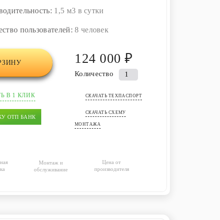
водительность:
1,5 м3 в сутки
ество пользователей:
8 человек
124 000 ₽
РЗИНУ
Количество
Количество
товара
Ь В 1 КЛИК
Септик
СКАЧАТЬ ТЕХПАСПОРТ
(ЛОС)
СКАЧАТЬ СХЕМУ
КУ ОТП БАНК
Профи
МОНТАЖА
1,5
ная
Цена от
Монтаж и
ка
производителя
обслуживание