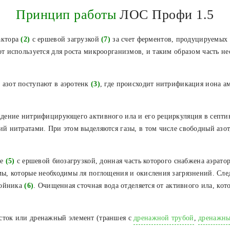
Принцип работы
ЛОС Профи 1.5
актора
(2)
с ершевой загрузкой
(7)
за счет ферментов, продуцируемых
т используется для роста микроорганизмов, и таким образом часть не
азот поступают в аэротенк
(3)
, где происходит нитрификация иона 
дение нитрифицирующего активного ила и его рециркуляция в септи
й нитратами. При этом выделяются газы, в том числе свободный азот,
ке
(5)
с ершевой биозагрузкой, донная часть которого снабжена аэрат
мы, которые необходимы ля поглощения и окисления загрязнений. Сл
тойника
(6)
. Очищенная сточная вода отделяется от активного ила, кот
сток или дренажный элемент (траншея с
дренажной трубой
,
дренажны