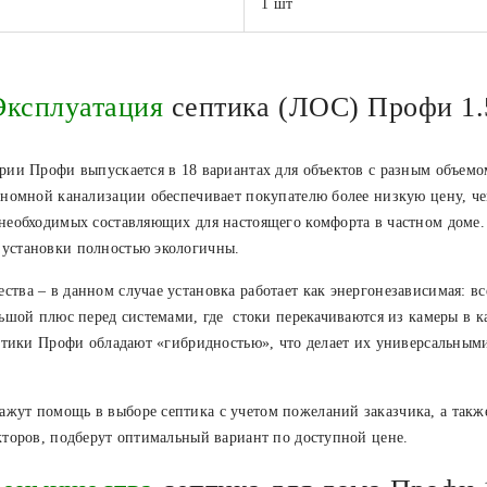
1 шт
Эксплуатация
септика (ЛОС) Профи 1.
рии Профи выпускается в 18 вариантах для объектов с разным объемом
ономной канализации обеспечивает покупателю более низкую цену, че
 необходимых составляющих для настоящего комфорта в частном доме
 установки полностью экологичны.
тва – в данном случае установка работает как энергонезависимая: в
льшой плюс перед системами, где стоки перекачиваются из камеры в к
ептики Профи обладают «гибридностью», что делает их универсальными
жут помощь в выборе септика с учетом пожеланий заказчика, а такж
кторов, подберут оптимальный вариант по доступной цене.