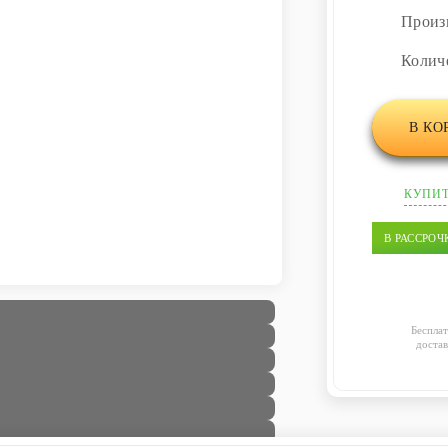
Произ
Колич
В КО
КУПИТ
В РАССРОЧ
Бесплат
достав