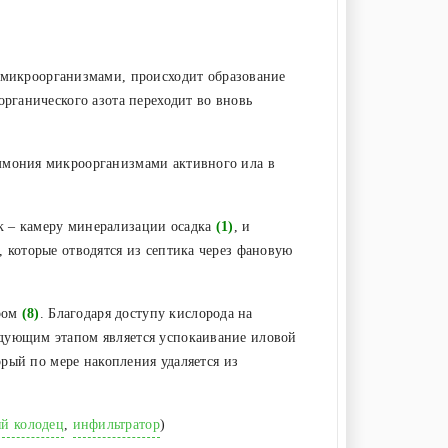
 микроорганизмами, происходит образование
органического азота переходит во вновь
аммония микроорганизмами активного ила в
к – камеру минерализации осадка
(1)
, и
 которые отводятся из септика через фановую
ором
(8)
. Благодаря доступу кислорода на
едующим этапом является успокаивание иловой
орый по мере накопления удаляется из
й колодец
,
инфильтратор
)