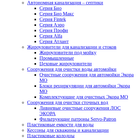
Автономная канализация – септики
Серия Био
Серия Био Макс
Серия Fintek
Серия Аэро
Серия Профи
Серия Alfa
Серия Атлант
Жироуловители для канализации и стоков
Жироуловители под мойку
Промышленные
Цеховые жироуловители
Сооружения для очистки воды автомойки
Очистные сооружения для автомойки Экора
МО
Блоки рециркуляции для автомойки Экора
МО
Комплектующие для очистных Экора МО
Сооружения для очистки сточных вод
Ливневые очистные сооружения ЛОС
ЭКОРА
Фильтрующие патроны Servo-Patron
Пластиковые емкости для воды
Кессоны для скважины и канализации
Пластиковые колодцы