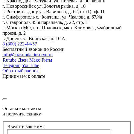
г. Краснодар а. Хатукай, ул. Полевая, д. 90, корп Б
г. Новороссийск ул. Золотая рыбка, д. 10
г. Ростов-на-дону ул. Вавилова, д. 62, стр Г, оф. 11
г. Симферополь с. Фонтаны, ул. Чкалова д. 67/4а
г. Ставрополь 45-я параллель, д. 22, стр. Г
г. Москва МО, г. о. Подольск, мкр. Климовск, Фабричный
проезд, д. 2
г. Донецк ул Воинская, д. 16.А
8 (800) 222-44-57
Бесплатный звонок по России
info@krasnodar.inservo.ru
Rutube
Дзен
Макс
Ритм
Telegram
YouTube
Обратный звонок
Принимаем к оплате
Оставьте контакты
и получите скидку
Введите ваше имя